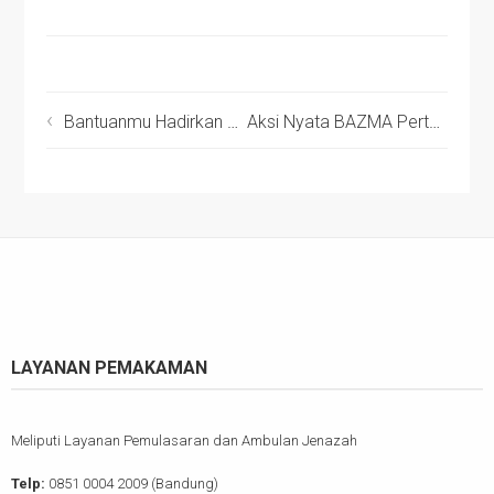
Bantuanmu Hadirkan Dukungan untuk Mualaf yang Tengah Berjuang Menata Hidup di Jalan Hijrah
Aksi Nyata BAZMA Pertamina Dorong Pemulihan Pendidikan Pasca Banjir di Aceh Tamiang
LAYANAN PEMAKAMAN
Meliputi Layanan Pemulasaran dan Ambulan Jenazah
Telp:
0851 0004 2009 (Bandung)