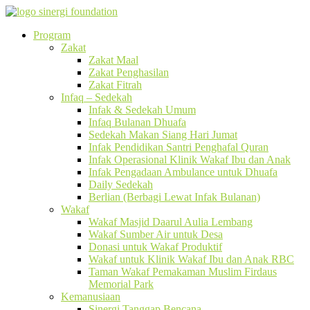
Program
Zakat
Zakat Maal
Zakat Penghasilan
Zakat Fitrah
Infaq – Sedekah
Infak & Sedekah Umum
Infaq Bulanan Dhuafa
Sedekah Makan Siang Hari Jumat
Infak Pendidikan Santri Penghafal Quran
Infak Operasional Klinik Wakaf Ibu dan Anak
Infak Pengadaan Ambulance untuk Dhuafa
Daily Sedekah
Berlian (Berbagi Lewat Infak Bulanan)
Wakaf
Wakaf Masjid Daarul Aulia Lembang
Wakaf Sumber Air untuk Desa
Donasi untuk Wakaf Produktif
Wakaf untuk Klinik Wakaf Ibu dan Anak RBC
Taman Wakaf Pemakaman Muslim Firdaus
Memorial Park
Kemanusiaan
Sinergi Tanggap Bencana