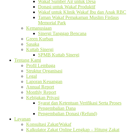
Wakaf Sumber Air untuk Desa
Donasi untuk Wakaf Produktif
Wakaf untuk Klinik Wakaf Ibu dan Anak RBC
Taman Wakaf Pemakaman Muslim Firdaus
Memorial Park
Kemanusiaan
Sinergi Tanggap Bencana
Green Kurban
Sasaka
Kuttab Sinergi
SPMB Kuttab Sinergi
Tentang Kami
Profil Lembaga
Struktur Organisasi
Legal
Laporan Keuangan
Annual Report
Monthly Report
Kebijakan Privasi
Syarat dan Ketentuan Verifikasi Serta Proses
Pengembalian Dana
Pengembalian Donasi (Refund)
Layanan
Konsultasi Zakat/Wakaf
Kalkulator Zakat Online Lengkap – Hitung Zakat