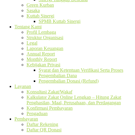
Green Kurban
Sasaka
Kuttab Sinergi
SPMB Kuttab Sinergi
Tentang Kami
Profil Lembaga
Struktur Organisasi
Legal
Laporan Keuangan
Annual Report
Monthly Report
Kebijakan Privasi
Syarat dan Ketentuan Verifikasi Serta Proses
Pengembalian Dana
Pengembalian Donasi (Refund)
Layanan
Konsultasi Zakat/Wakaf
Kalkulator Zakat Online Lengkap – Hitung Zakat
Penghasilan, Maal, Perusahaan, dan Perdagangan
Konfirmasi Pembayaran
Pengaduan
Pembayaran
Daftar Rekening
Daftar QR Donasi