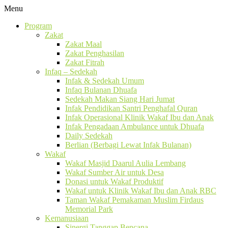
Menu
Program
Zakat
Zakat Maal
Zakat Penghasilan
Zakat Fitrah
Infaq – Sedekah
Infak & Sedekah Umum
Infaq Bulanan Dhuafa
Sedekah Makan Siang Hari Jumat
Infak Pendidikan Santri Penghafal Quran
Infak Operasional Klinik Wakaf Ibu dan Anak
Infak Pengadaan Ambulance untuk Dhuafa
Daily Sedekah
Berlian (Berbagi Lewat Infak Bulanan)
Wakaf
Wakaf Masjid Daarul Aulia Lembang
Wakaf Sumber Air untuk Desa
Donasi untuk Wakaf Produktif
Wakaf untuk Klinik Wakaf Ibu dan Anak RBC
Taman Wakaf Pemakaman Muslim Firdaus
Memorial Park
Kemanusiaan
Sinergi Tanggap Bencana