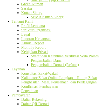
Green Kurban
Sasaka
Kuttab Sinergi
SPMB Kuttab Sinergi
Tentang Kami
Profil Lembaga
Struktur Organisasi
Legal
Laporan Keuangan
Annual Report
Monthly Report
Kebijakan Privasi
Syarat dan Ketentuan Verifikasi Serta Proses
Pengembalian Dana
Pengembalian Donasi (Refund)
Layanan
Konsultasi Zakat/Wakaf
Kalkulator Zakat Online Lengkap – Hitung Zakat
Penghasilan, Maal, Perusahaan, dan Perdagangan
Konfirmasi Pembayaran
Pengaduan
Pembayaran
Daftar Rekening
Daftar QR Donasi