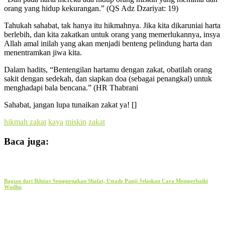
orang yang hidup kekurangan.” (QS Adz Dzariyat: 19)
Tahukah sahabat, tak hanya itu hikmahnya. Jika kita dikaruniai harta
berlebih, dan kita zakatkan untuk orang yang memerlukannya, insya
Allah amal inilah yang akan menjadi benteng pelindung harta dan
menentramkan jiwa kita.
Dalam hadits, “Bentengilan hartamu dengan zakat, obatilah orang
sakit dengan sedekah, dan siapkan doa (sebagai penangkal) untuk
menghadapi bala bencana.” (HR Thabrani
Sahabat, jangan lupa tunaikan zakat ya! []
hikmah zakat
kaya
miskin
zakat
Baca juga:
Bagian dari Ikhtiar Sempurnakan Shalat, Ustadz Panji Jelaskan Cara Memperbaiki
Wudhu