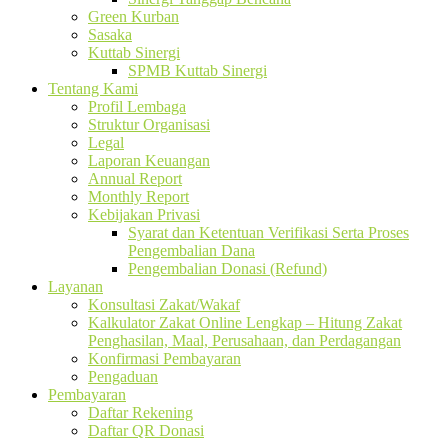
Green Kurban
Sasaka
Kuttab Sinergi
SPMB Kuttab Sinergi
Tentang Kami
Profil Lembaga
Struktur Organisasi
Legal
Laporan Keuangan
Annual Report
Monthly Report
Kebijakan Privasi
Syarat dan Ketentuan Verifikasi Serta Proses
Pengembalian Dana
Pengembalian Donasi (Refund)
Layanan
Konsultasi Zakat/Wakaf
Kalkulator Zakat Online Lengkap – Hitung Zakat
Penghasilan, Maal, Perusahaan, dan Perdagangan
Konfirmasi Pembayaran
Pengaduan
Pembayaran
Daftar Rekening
Daftar QR Donasi