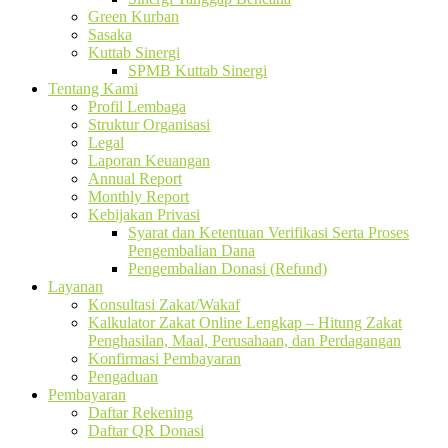
Green Kurban
Sasaka
Kuttab Sinergi
SPMB Kuttab Sinergi
Tentang Kami
Profil Lembaga
Struktur Organisasi
Legal
Laporan Keuangan
Annual Report
Monthly Report
Kebijakan Privasi
Syarat dan Ketentuan Verifikasi Serta Proses
Pengembalian Dana
Pengembalian Donasi (Refund)
Layanan
Konsultasi Zakat/Wakaf
Kalkulator Zakat Online Lengkap – Hitung Zakat
Penghasilan, Maal, Perusahaan, dan Perdagangan
Konfirmasi Pembayaran
Pengaduan
Pembayaran
Daftar Rekening
Daftar QR Donasi