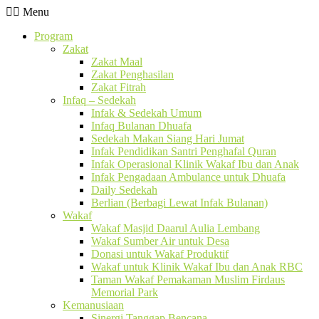
Menu
Program
Zakat
Zakat Maal
Zakat Penghasilan
Zakat Fitrah
Infaq – Sedekah
Infak & Sedekah Umum
Infaq Bulanan Dhuafa
Sedekah Makan Siang Hari Jumat
Infak Pendidikan Santri Penghafal Quran
Infak Operasional Klinik Wakaf Ibu dan Anak
Infak Pengadaan Ambulance untuk Dhuafa
Daily Sedekah
Berlian (Berbagi Lewat Infak Bulanan)
Wakaf
Wakaf Masjid Daarul Aulia Lembang
Wakaf Sumber Air untuk Desa
Donasi untuk Wakaf Produktif
Wakaf untuk Klinik Wakaf Ibu dan Anak RBC
Taman Wakaf Pemakaman Muslim Firdaus
Memorial Park
Kemanusiaan
Sinergi Tanggap Bencana