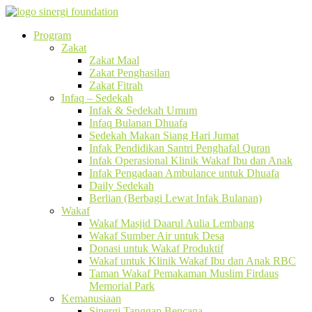
Program
Zakat
Zakat Maal
Zakat Penghasilan
Zakat Fitrah
Infaq – Sedekah
Infak & Sedekah Umum
Infaq Bulanan Dhuafa
Sedekah Makan Siang Hari Jumat
Infak Pendidikan Santri Penghafal Quran
Infak Operasional Klinik Wakaf Ibu dan Anak
Infak Pengadaan Ambulance untuk Dhuafa
Daily Sedekah
Berlian (Berbagi Lewat Infak Bulanan)
Wakaf
Wakaf Masjid Daarul Aulia Lembang
Wakaf Sumber Air untuk Desa
Donasi untuk Wakaf Produktif
Wakaf untuk Klinik Wakaf Ibu dan Anak RBC
Taman Wakaf Pemakaman Muslim Firdaus
Memorial Park
Kemanusiaan
Sinergi Tanggap Bencana