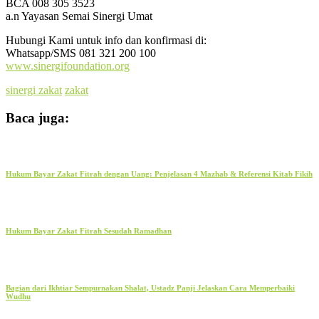
BCA 008 305 3523
a.n Yayasan Semai Sinergi Umat
Hubungi Kami untuk info dan konfirmasi di:
Whatsapp/SMS 081 321 200 100
www.sinergifoundation.org
sinergi zakat
zakat
Baca juga:
Hukum Bayar Zakat Fitrah dengan Uang: Penjelasan 4 Mazhab & Referensi Kitab Fikih
Hukum Bayar Zakat Fitrah Sesudah Ramadhan
Bagian dari Ikhtiar Sempurnakan Shalat, Ustadz Panji Jelaskan Cara Memperbaiki
Wudhu