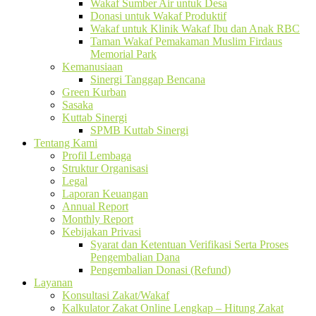
Wakaf Sumber Air untuk Desa
Donasi untuk Wakaf Produktif
Wakaf untuk Klinik Wakaf Ibu dan Anak RBC
Taman Wakaf Pemakaman Muslim Firdaus
Memorial Park
Kemanusiaan
Sinergi Tanggap Bencana
Green Kurban
Sasaka
Kuttab Sinergi
SPMB Kuttab Sinergi
Tentang Kami
Profil Lembaga
Struktur Organisasi
Legal
Laporan Keuangan
Annual Report
Monthly Report
Kebijakan Privasi
Syarat dan Ketentuan Verifikasi Serta Proses
Pengembalian Dana
Pengembalian Donasi (Refund)
Layanan
Konsultasi Zakat/Wakaf
Kalkulator Zakat Online Lengkap – Hitung Zakat