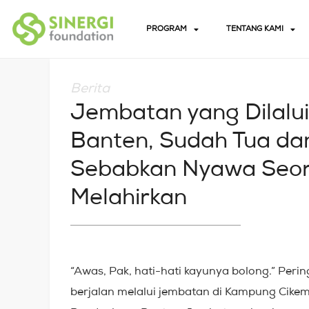
PROGRAM
TENTANG KAMI
Berita
Jembatan yang Dilal
Banten, Sudah Tua da
Sebabkan Nyawa Seora
Melahirkan
“Awas, Pak, hati-hati kayunya bolong.” Per
berjalan melalui jembatan di Kampung Cike