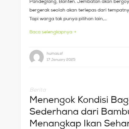
Pandeglang, Banten. Jembatan akan bergo
bergerak seolah akan terlepas dari tempatn
Tapi warga tak punya pilihan lain,…
Baca selengkapnya
→
humas.sf
17 January 2025
Berita
Menengok Kondisi Bag
Sederhana dari Bambu
Menangkap Ikan Sehar