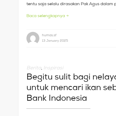
tentu saja selalu dirasakan Pak Agus dalam 
Baca selengkapnya
→
humas.sf
13 January 2025
Berita
Inspirasi
,
Begitu sulit bagi nel
untuk mencari ikan se
Bank Indonesia