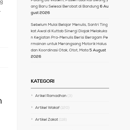
ng
ang Baru Selesai Berobat di Bandung
6 Au
.
gust 2026
Sebelum Mulai Belajar Menulis, Santri Ting
kat Awal di Kuttab Sinergi Diajak Melakuka
n Kegiatan Pra-Menulis Berisi Beragam Pe
rmainan untuk Merangsang Motorik Halus
dan Koordinasi Otak, Otot, Mata
5 August
2026
KATEGORI
Arikel Ramadhan
(3)
n
Artikel Wakaf
(120)
Artikel Zakat
(118)