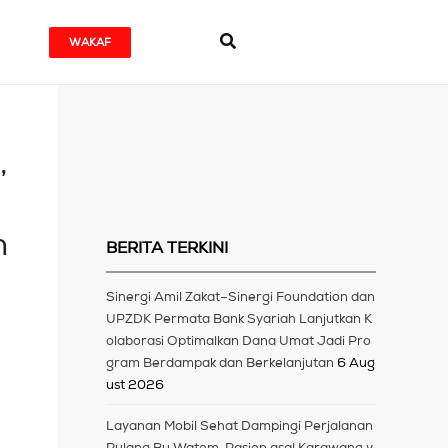
WAKAF
,
h
BERITA TERKINI
Sinergi Amil Zakat–Sinergi Foundation dan
UPZDK Permata Bank Syariah Lanjutkan K
olaborasi Optimalkan Dana Umat Jadi Pro
gram Berdampak dan Berkelanjutan
6 Aug
ust 2026
Layanan Mobil Sehat Dampingi Perjalanan
Pulang Bu Watem, Pasien asal Karawang y