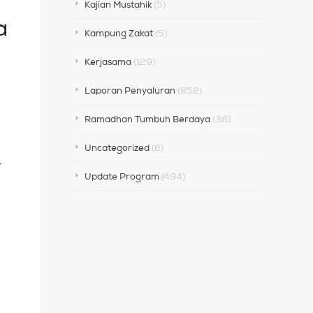
Kajian Mustahik
(5)
a
Kampung Zakat
(5)
Kerjasama
(129)
Laporan Penyaluran
(852)
Ramadhan Tumbuh Berdaya
(36)
Uncategorized
(6)
.
Update Program
(494)