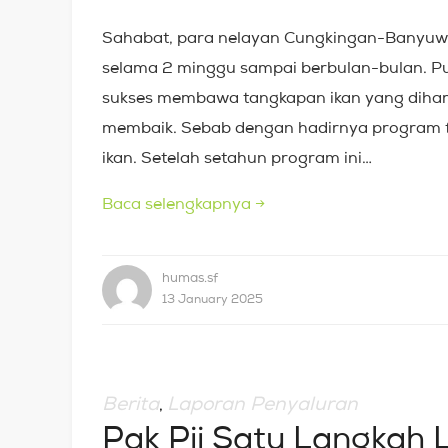
Sahabat, para nelayan Cungkingan-Banyuwan
selama 2 minggu sampai berbulan-bulan. Pun
sukses membawa tangkapan ikan yang dihara
membaik. Sebab dengan hadirnya program 
ikan. Setelah setahun program ini…
Baca selengkapnya
→
humas.sf
13 January 2025
Berita
Laporan Penyaluran
,
Pak Pii Satu Langkah 