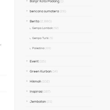
Banjir Kota Padang
(1)
bencana sumatera
(26)
Berita
(2,880)
Gempa Lombok
(52)
Gempa Turki
(5)
,
Palestina
(69)
Event
(115)
Green Kurban
(14)
Hikmah
(102)
Inspirasi
(187)
Jembatan
(21)