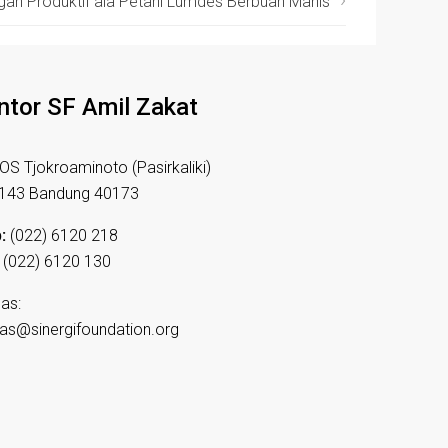
an Produktif ala Petani Lumdes Berbuah Manis
ntor SF Amil Zakat
HOS Tjokroaminoto (Pasirkaliki)
 143 Bandung 40173
:
(022) 6120 218
(022) 6120 130
as:
as@sinergifoundation.org