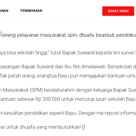
ANAN
PEMBAYARAN
ZAKAT-INFAK
saya bisa sekolah tinggi,” tutur Bapak Suwardi kepada tim survei
pasangan Bapak Suwardi dan Ibu Yeti Ameliawati. Bersekolah d
h. Tak patah arang, orangtua Bayu pun mengajukan bantuan un
nan Masyarakat (SPM) bersilaturahim dengan keluarga Bapak Su
bantuan sebesar Rp 200.000 untuk menutup iuran sekolah Bayu
 kesulitan pendidikan seperti Bayu. Dengan me-repost informas
tebar untuk dhuafa yang membutuhkan! []