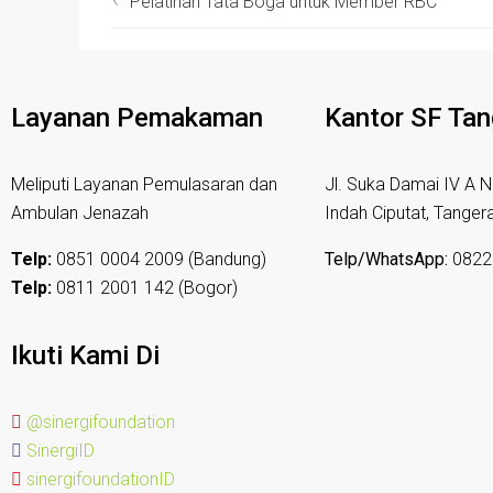
Pelatihan Tata Boga untuk Member RBC
Layanan Pemakaman
Kantor SF Ta
Meliputi Layanan Pemulasaran dan
Jl. Suka Damai IV A N
Ambulan Jenazah
Indah Ciputat, Tanger
Telp:
0851 0004 2009 (Bandung)
Telp/WhatsApp:
0822
Telp:
0811 2001 142 (Bogor)
Ikuti Kami Di
@sinergifoundation
SinergiID
sinergifoundationID