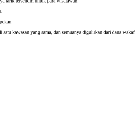
 tarik tersendiri untuk para wisatawan.
n.
 pekan.
i satu kawasan yang sama, dan semuanya digulirkan dari dana wakaf