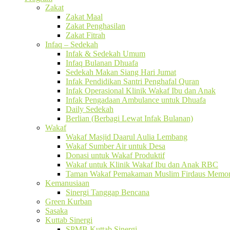
Zakat
Zakat Maal
Zakat Penghasilan
Zakat Fitrah
Infaq – Sedekah
Infak & Sedekah Umum
Infaq Bulanan Dhuafa
Sedekah Makan Siang Hari Jumat
Infak Pendidikan Santri Penghafal Quran
Infak Operasional Klinik Wakaf Ibu dan Anak
Infak Pengadaan Ambulance untuk Dhuafa
Daily Sedekah
Berlian (Berbagi Lewat Infak Bulanan)
Wakaf
Wakaf Masjid Daarul Aulia Lembang
Wakaf Sumber Air untuk Desa
Donasi untuk Wakaf Produktif
Wakaf untuk Klinik Wakaf Ibu dan Anak RBC
Taman Wakaf Pemakaman Muslim Firdaus Memori
Kemanusiaan
Sinergi Tanggap Bencana
Green Kurban
Sasaka
Kuttab Sinergi
SPMB Kuttab Sinergi