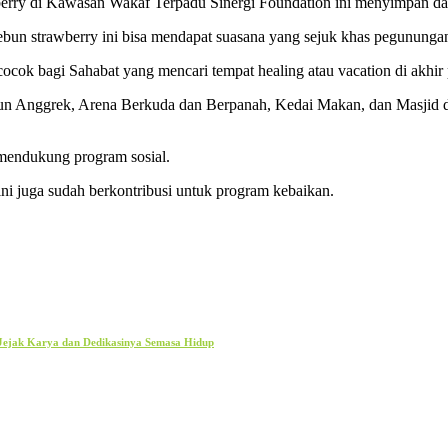
erry di Kawasan Wakaf Terpadu Sinergi Foundation ini menyimpan daya
bun strawberry ini bisa mendapat suasana yang sejuk khas pegununga
ocok bagi Sahabat yang mencari tempat healing atau vacation di akhir
ebun Anggrek, Arena Berkuda dan Berpanah, Kedai Makan, dan Masjid d
 mendukung program sosial.
 ini juga sudah berkontribusi untuk program kebaikan.
 Jejak Karya dan Dedikasinya Semasa Hidup