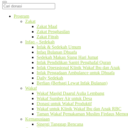
Program
Zakat
Zakat Maal
Zakat Penghasilan
Zakat Fitrah
Infaq – Sedekah
Infak & Sedekah Umum
Infaq Bulanan Dhuafa
Sedekah Makan Siang Hari Jumat
Infak Pendidikan Santri Penghafal Quran
Infak Operasional Klinik Wakaf Ibu dan Anak
Infak Pengadaan Ambulance untuk Dhuafa
Daily Sedekah
Berlian (Berbagi Lewat Infak Bulanan)
Wakaf
Wakaf Masjid Daarul Aulia Lembang
Wakaf Sumber Air untuk Desa
Donasi untuk Wakaf Produktif
Wakaf untuk Klinik Wakaf Ibu dan Anak RBC
Taman Wakaf Pemakaman Muslim Firdaus Memori
Kemanusiaan
Sinergi Tanggap Bencana