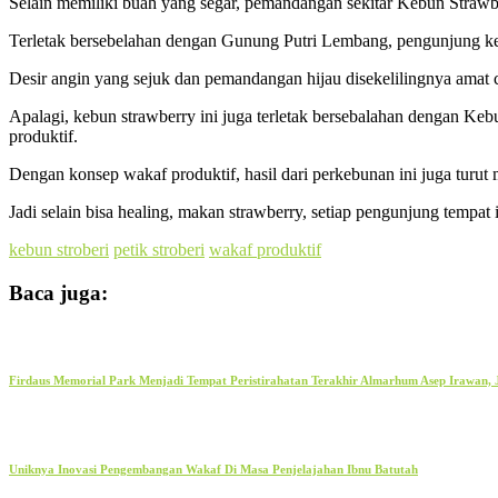
Selain memiliki buah yang segar, pemandangan sekitar Kebun Strawb
Terletak bersebelahan dengan Gunung Putri Lembang, pengunjung ke
Desir angin yang sejuk dan pemandangan hijau disekelilingnya amat c
Apalagi, kebun strawberry ini juga terletak bersebalahan dengan K
produktif.
Dengan konsep wakaf produktif, hasil dari perkebunan ini juga turut
Jadi selain bisa healing, makan strawberry, setiap pengunjung tempat
kebun stroberi
petik stroberi
wakaf produktif
Baca juga:
Firdaus Memorial Park Menjadi Tempat Peristirahatan Terakhir Almarhum Asep Irawan,
Uniknya Inovasi Pengembangan Wakaf Di Masa Penjelajahan Ibnu Batutah