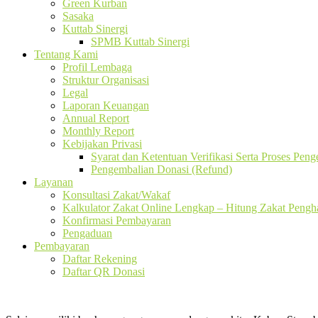
Green Kurban
Sasaka
Kuttab Sinergi
SPMB Kuttab Sinergi
Tentang Kami
Profil Lembaga
Struktur Organisasi
Legal
Laporan Keuangan
Annual Report
Monthly Report
Kebijakan Privasi
Syarat dan Ketentuan Verifikasi Serta Proses Pen
Pengembalian Donasi (Refund)
Layanan
Konsultasi Zakat/Wakaf
Kalkulator Zakat Online Lengkap – Hitung Zakat Pengha
Konfirmasi Pembayaran
Pengaduan
Pembayaran
Daftar Rekening
Daftar QR Donasi