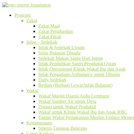
Program
Zakat
Zakat Maal
Zakat Penghasilan
Zakat Fitrah
Infaq – Sedekah
Infak & Sedekah Umum
Infaq Bulanan Dhuafa
Sedekah Makan Siang Hari Jumat
Infak Pendidikan Santri Penghafal Quran
Infak Operasional Klinik Wakaf Ibu dan Anak
Infak Pengadaan Ambulance untuk Dhuafa
Daily Sedekah
Berlian (Berbagi Lewat Infak Bulanan)
Wakaf
Wakaf Masjid Daarul Aulia Lembang
Wakaf Sumber Air untuk Desa
Donasi untuk Wakaf Produktif
Wakaf untuk Klinik Wakaf Ibu dan Anak RBC
Taman Wakaf Pemakaman Muslim Firdaus Memori
Kemanusiaan
Sinergi Tanggap Bencana
Green Kurban