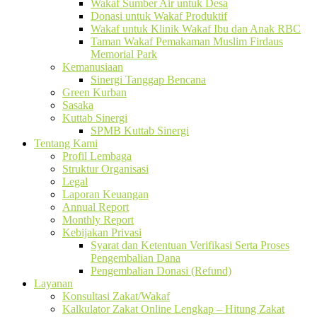
Wakaf Sumber Air untuk Desa
Donasi untuk Wakaf Produktif
Wakaf untuk Klinik Wakaf Ibu dan Anak RBC
Taman Wakaf Pemakaman Muslim Firdaus
Memorial Park
Kemanusiaan
Sinergi Tanggap Bencana
Green Kurban
Sasaka
Kuttab Sinergi
SPMB Kuttab Sinergi
Tentang Kami
Profil Lembaga
Struktur Organisasi
Legal
Laporan Keuangan
Annual Report
Monthly Report
Kebijakan Privasi
Syarat dan Ketentuan Verifikasi Serta Proses
Pengembalian Dana
Pengembalian Donasi (Refund)
Layanan
Konsultasi Zakat/Wakaf
Kalkulator Zakat Online Lengkap – Hitung Zakat