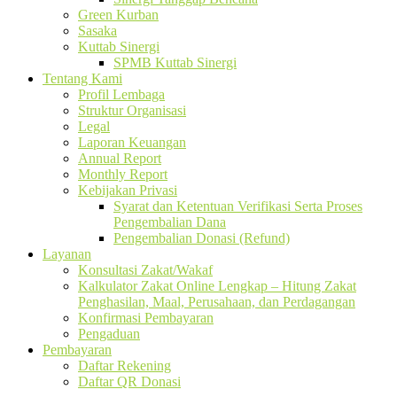
Green Kurban
Sasaka
Kuttab Sinergi
SPMB Kuttab Sinergi
Tentang Kami
Profil Lembaga
Struktur Organisasi
Legal
Laporan Keuangan
Annual Report
Monthly Report
Kebijakan Privasi
Syarat dan Ketentuan Verifikasi Serta Proses
Pengembalian Dana
Pengembalian Donasi (Refund)
Layanan
Konsultasi Zakat/Wakaf
Kalkulator Zakat Online Lengkap – Hitung Zakat
Penghasilan, Maal, Perusahaan, dan Perdagangan
Konfirmasi Pembayaran
Pengaduan
Pembayaran
Daftar Rekening
Daftar QR Donasi