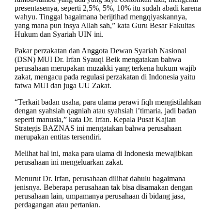
presentasenya, seperti 2,5%, 5%, 10% itu sudah abadi karena
wahyu. Tinggal bagaimana berijtihad mengqiyaskannya,
yang mana pun insya Allah sah,” kata Guru Besar Fakultas
Hukum dan Syariah UIN ini.
Pakar perzakatan dan Anggota Dewan Syariah Nasional
(DSN) MUI Dr. Irfan Syauqi Beik mengatakan bahwa
perusahaan merupakan muzakki yang terkena hukum wajib
zakat, mengacu pada regulasi perzakatan di Indonesia yaitu
fatwa MUI dan juga UU Zakat.
“Terkait badan usaha, para ulama perawi fiqh mengistilahkan
dengan syahsiah qagniah atau syahsiah i’timaria, jadi badan
seperti manusia,” kata Dr. Irfan. Kepala Pusat Kajian
Strategis BAZNAS ini mengatakan bahwa perusahaan
merupakan entitas tersendiri.
Melihat hal ini, maka para ulama di Indonesia mewajibkan
perusahaan ini mengeluarkan zakat.
Menurut Dr. Irfan, perusahaan dilihat dahulu bagaimana
jenisnya. Beberapa perusahaan tak bisa disamakan dengan
perusahaan lain, umpamanya perusahaan di bidang jasa,
perdagangan atau pertanian.