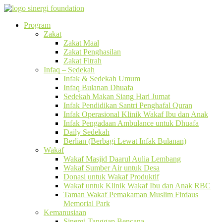
Program
Zakat
Zakat Maal
Zakat Penghasilan
Zakat Fitrah
Infaq – Sedekah
Infak & Sedekah Umum
Infaq Bulanan Dhuafa
Sedekah Makan Siang Hari Jumat
Infak Pendidikan Santri Penghafal Quran
Infak Operasional Klinik Wakaf Ibu dan Anak
Infak Pengadaan Ambulance untuk Dhuafa
Daily Sedekah
Berlian (Berbagi Lewat Infak Bulanan)
Wakaf
Wakaf Masjid Daarul Aulia Lembang
Wakaf Sumber Air untuk Desa
Donasi untuk Wakaf Produktif
Wakaf untuk Klinik Wakaf Ibu dan Anak RBC
Taman Wakaf Pemakaman Muslim Firdaus
Memorial Park
Kemanusiaan
Sinergi Tanggap Bencana