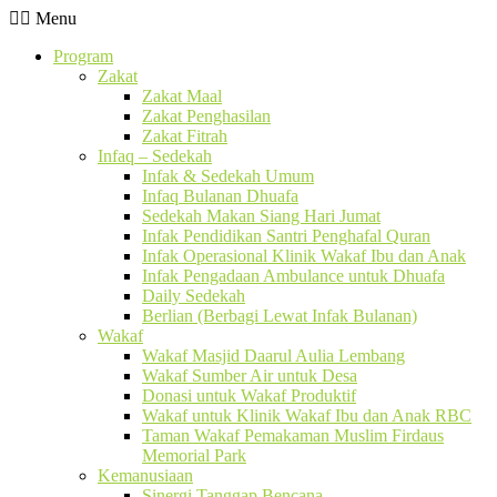
Menu
Program
Zakat
Zakat Maal
Zakat Penghasilan
Zakat Fitrah
Infaq – Sedekah
Infak & Sedekah Umum
Infaq Bulanan Dhuafa
Sedekah Makan Siang Hari Jumat
Infak Pendidikan Santri Penghafal Quran
Infak Operasional Klinik Wakaf Ibu dan Anak
Infak Pengadaan Ambulance untuk Dhuafa
Daily Sedekah
Berlian (Berbagi Lewat Infak Bulanan)
Wakaf
Wakaf Masjid Daarul Aulia Lembang
Wakaf Sumber Air untuk Desa
Donasi untuk Wakaf Produktif
Wakaf untuk Klinik Wakaf Ibu dan Anak RBC
Taman Wakaf Pemakaman Muslim Firdaus
Memorial Park
Kemanusiaan
Sinergi Tanggap Bencana