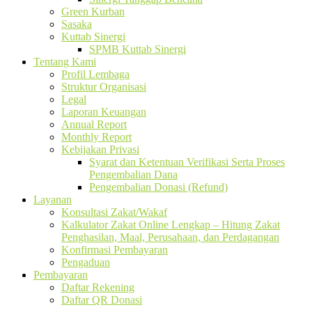
Green Kurban
Sasaka
Kuttab Sinergi
SPMB Kuttab Sinergi
Tentang Kami
Profil Lembaga
Struktur Organisasi
Legal
Laporan Keuangan
Annual Report
Monthly Report
Kebijakan Privasi
Syarat dan Ketentuan Verifikasi Serta Proses
Pengembalian Dana
Pengembalian Donasi (Refund)
Layanan
Konsultasi Zakat/Wakaf
Kalkulator Zakat Online Lengkap – Hitung Zakat
Penghasilan, Maal, Perusahaan, dan Perdagangan
Konfirmasi Pembayaran
Pengaduan
Pembayaran
Daftar Rekening
Daftar QR Donasi