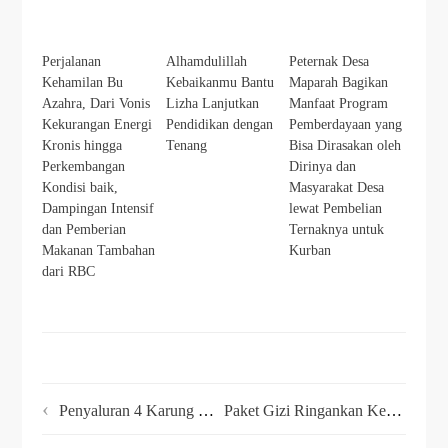
Perjalanan
Alhamdulillah
Peternak Desa
Kehamilan Bu
Kebaikanmu Bantu
Maparah Bagikan
Azahra, Dari Vonis
Lizha Lanjutkan
Manfaat Program
Kekurangan Energi
Pendidikan dengan
Pemberdayaan yang
Kronis hingga
Tenang
Bisa Dirasakan oleh
Perkembangan
Dirinya dan
Kondisi baik,
Masyarakat Desa
Dampingan Intensif
lewat Pembelian
dan Pemberian
Ternaknya untuk
Makanan Tambahan
Kurban
dari RBC
Penyaluran 4 Karung Beras untuk Panti Asuhan Aisiyah
Paket Gizi Ringankan Kesulitan Bu Nursa’idah Penuhi Nutrisi Salman