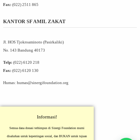
Fax:
(022) 2511 865
KANTOR SF AMIL ZAKAT
Jl. HOS Tjokroaminoto (Pasirkaliki)
No. 143 Bandung 40173
Telp:
(022) 6120 218
Fax:
(022) 6120 130
Humas: humas@sinergifoundation.org
Informasi!
Semua dana donasi terhimpun di Sinergi Foundation murni
disalurkan untuk kepentingan sosial, dan BUKAN untuk tujuan