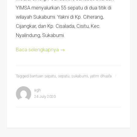
YIMSA menyalurkan 55 sepatu di dua titik di
wilayah Sukabumi. Yakni di Kp. Ciherang,
Cijangkar, dan Kp. Cisalada, Cisitu, Kec.
Nyalindung, Sukabumi.
Baca selengkapnya
→
Tagged
bantuan sepatu
,
sepatu
,
sukabumi
,
yatim dhuafa
agh
24 July 2020