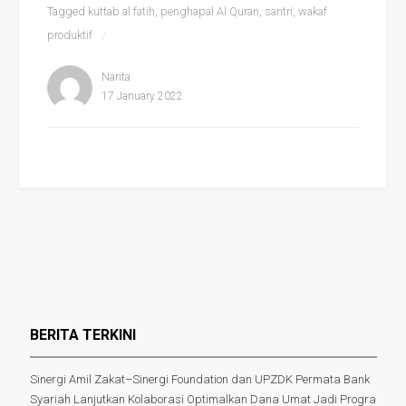
Tagged
kuttab al fatih
,
penghapal Al Quran
,
santri
,
wakaf
produktif
Narita
17 January 2022
BERITA TERKINI
Sinergi Amil Zakat–Sinergi Foundation dan UPZDK Permata Bank
Syariah Lanjutkan Kolaborasi Optimalkan Dana Umat Jadi Progra