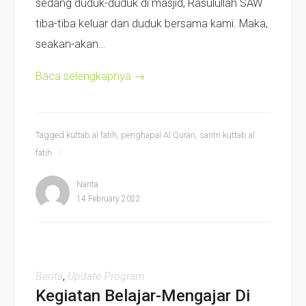
sedang duduk-duduk di masjid, Rasulullah SAW
tiba-tiba keluar dan duduk bersama kami. Maka,
seakan-akan…
Baca selengkapnya
→
Tagged
kuttab al fatih
,
penghapal Al Quran
,
santri kuttab al
fatih
Narita
14 February 2022
Berita
,
Update Program
Kegiatan Belajar-Mengajar Di