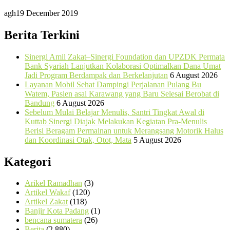
agh
19 December 2019
Berita Terkini
Sinergi Amil Zakat–Sinergi Foundation dan UPZDK Permata
Bank Syariah Lanjutkan Kolaborasi Optimalkan Dana Umat
Jadi Program Berdampak dan Berkelanjutan
6 August 2026
Layanan Mobil Sehat Dampingi Perjalanan Pulang Bu
Watem, Pasien asal Karawang yang Baru Selesai Berobat di
Bandung
6 August 2026
Sebelum Mulai Belajar Menulis, Santri Tingkat Awal di
Kuttab Sinergi Diajak Melakukan Kegiatan Pra-Menulis
Berisi Beragam Permainan untuk Merangsang Motorik Halus
dan Koordinasi Otak, Otot, Mata
5 August 2026
Kategori
Arikel Ramadhan
(3)
Artikel Wakaf
(120)
Artikel Zakat
(118)
Banjir Kota Padang
(1)
bencana sumatera
(26)
Berita
(2,880)