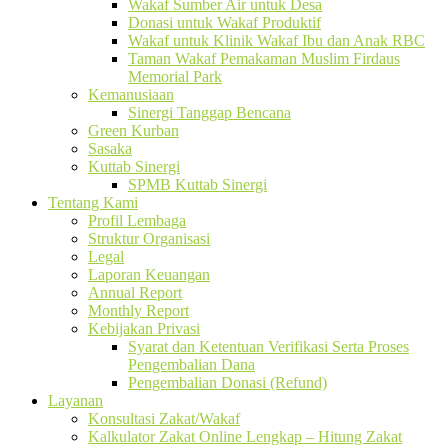
Wakaf Sumber Air untuk Desa
Donasi untuk Wakaf Produktif
Wakaf untuk Klinik Wakaf Ibu dan Anak RBC
Taman Wakaf Pemakaman Muslim Firdaus
Memorial Park
Kemanusiaan
Sinergi Tanggap Bencana
Green Kurban
Sasaka
Kuttab Sinergi
SPMB Kuttab Sinergi
Tentang Kami
Profil Lembaga
Struktur Organisasi
Legal
Laporan Keuangan
Annual Report
Monthly Report
Kebijakan Privasi
Syarat dan Ketentuan Verifikasi Serta Proses
Pengembalian Dana
Pengembalian Donasi (Refund)
Layanan
Konsultasi Zakat/Wakaf
Kalkulator Zakat Online Lengkap – Hitung Zakat