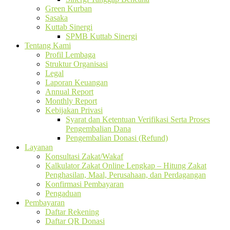
Green Kurban
Sasaka
Kuttab Sinergi
SPMB Kuttab Sinergi
Tentang Kami
Profil Lembaga
Struktur Organisasi
Legal
Laporan Keuangan
Annual Report
Monthly Report
Kebijakan Privasi
Syarat dan Ketentuan Verifikasi Serta Proses
Pengembalian Dana
Pengembalian Donasi (Refund)
Layanan
Konsultasi Zakat/Wakaf
Kalkulator Zakat Online Lengkap – Hitung Zakat
Penghasilan, Maal, Perusahaan, dan Perdagangan
Konfirmasi Pembayaran
Pengaduan
Pembayaran
Daftar Rekening
Daftar QR Donasi