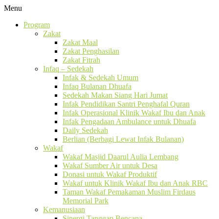
Menu
Program
Zakat
Zakat Maal
Zakat Penghasilan
Zakat Fitrah
Infaq – Sedekah
Infak & Sedekah Umum
Infaq Bulanan Dhuafa
Sedekah Makan Siang Hari Jumat
Infak Pendidikan Santri Penghafal Quran
Infak Operasional Klinik Wakaf Ibu dan Anak
Infak Pengadaan Ambulance untuk Dhuafa
Daily Sedekah
Berlian (Berbagi Lewat Infak Bulanan)
Wakaf
Wakaf Masjid Daarul Aulia Lembang
Wakaf Sumber Air untuk Desa
Donasi untuk Wakaf Produktif
Wakaf untuk Klinik Wakaf Ibu dan Anak RBC
Taman Wakaf Pemakaman Muslim Firdaus
Memorial Park
Kemanusiaan
Sinergi Tanggap Bencana