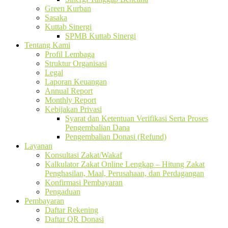
Green Kurban
Sasaka
Kuttab Sinergi
SPMB Kuttab Sinergi
Tentang Kami
Profil Lembaga
Struktur Organisasi
Legal
Laporan Keuangan
Annual Report
Monthly Report
Kebijakan Privasi
Syarat dan Ketentuan Verifikasi Serta Proses
Pengembalian Dana
Pengembalian Donasi (Refund)
Layanan
Konsultasi Zakat/Wakaf
Kalkulator Zakat Online Lengkap – Hitung Zakat
Penghasilan, Maal, Perusahaan, dan Perdagangan
Konfirmasi Pembayaran
Pengaduan
Pembayaran
Daftar Rekening
Daftar QR Donasi