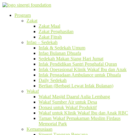
Program
Zakat
Zakat Maal
Zakat Penghasilan
Zakat Fitrah
Infaq – Sedekah
Infak & Sedekah Umum
Infaq Bulanan Dhuafa
Sedekah Makan Siang Hari Jumat
Infak Pendidikan Santri Penghafal Quran
Infak Operasional Klinik Wakaf Ibu dan Anak
Infak Pengadaan Ambulance untuk Dhuafa
Daily Sedekah
Berlian (Berbagi Lewat Infak Bulanan)
Wakaf
Wakaf Masjid Daarul Aulia Lembang
Wakaf Sumber Air untuk Desa
Donasi untuk Wakaf Produktif
Wakaf untuk Klinik Wakaf Ibu dan Anak RBC
Taman Wakaf Pemakaman Muslim Firdaus
Memorial Park
Kemanusiaan
Sinergi Tanggap Bencana