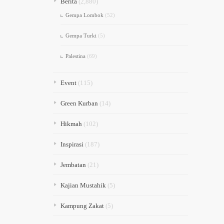
Berita
(2,880)
Gempa Lombok
(52)
Gempa Turki
(5)
Palestina
(69)
Event
(115)
Green Kurban
(14)
Hikmah
(102)
Inspirasi
(187)
Jembatan
(21)
Kajian Mustahik
(5)
Kampung Zakat
(5)