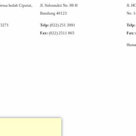
Serua Indah Ciputat,
Jl. Sidomukti No. 99 H
Jl. H
Bandung 40123
No. 
 3271
Telp:
(022) 251 3991
Telp:
Fax:
(022) 2511 865
Fax:
Humas