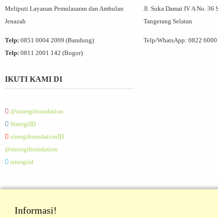
Meliputi Layanan Pemulasaran dan Ambulan
Jl. Suka Damai IV A No. 36 
Jenazah
Tangerang Selatan
Telp:
0851 0004 2009 (Bandung)
Telp/WhatsApp:
0822 6000
Telp:
0811 2001 142 (Bogor)
IKUTI KAMI DI
@sinergifoundation
SinergiID
sinergifoundationID
@sinergifoundation
sinergiid
Informasi!