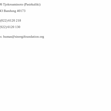
OS Tjokroaminoto (Pasirkaliki)
143 Bandung 40173
(022) 6120 218
(022) 6120 130
: humas@sinergifoundation.org