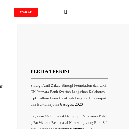
WAKAF
BERITA TERKINI
ar
Sinergi Amil Zakat–Sinergi Foundation dan UPZ
DK Permata Bank Syariah Lanjutkan Kolaborasi
Optimalkan Dana Umat Jadi Program Berdampak
dan Berkelanjutan
6 August 2026
Layanan Mobil Sehat Dampingi Perjalanan Pulan
g Bu Watem, Pasien asal Karawang yang Baru Sel
esai Berobat di Bandung
6 August 2026