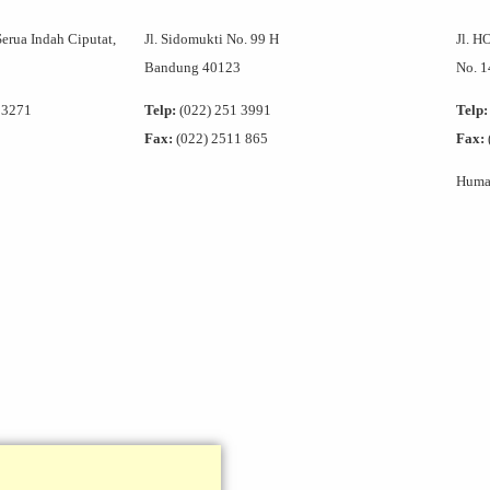
Serua Indah Ciputat,
Jl. Sidomukti No. 99 H
Jl. H
Bandung 40123
No. 
 3271
Telp:
(022) 251 3991
Telp:
Fax:
(022) 2511 865
Fax:
Humas