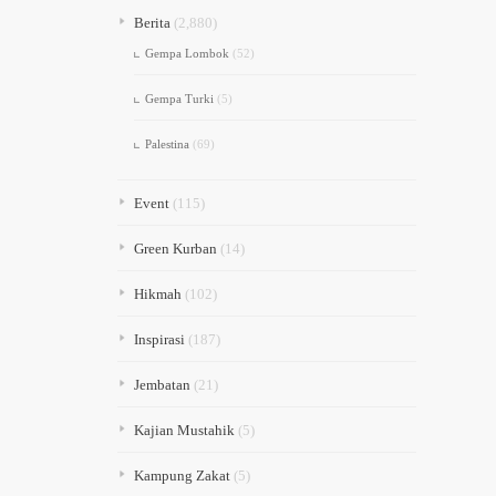
Berita
(2,880)
Gempa Lombok
(52)
Gempa Turki
(5)
Palestina
(69)
Event
(115)
Green Kurban
(14)
Hikmah
(102)
Inspirasi
(187)
Jembatan
(21)
Kajian Mustahik
(5)
Kampung Zakat
(5)