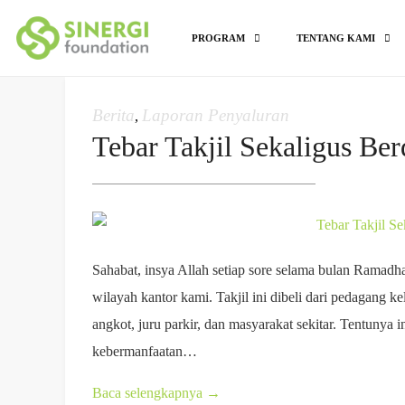
PROGRAM
TENTANG KAMI
Berita
Laporan Penyaluran
,
Tebar Takjil Sekaligus Be
Sahabat, insya Allah setiap sore selama bulan Ramadha
wilayah kantor kami. Takjil ini dibeli dari pedagang ke
angkot, juru parkir, dan masyarakat sekitar. Tentunya i
kebermanfaatan…
Baca selengkapnya
→