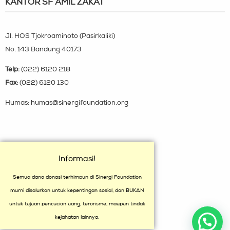
KANTOR SF AMIL ZAKAT
Jl. HOS Tjokroaminoto (Pasirkaliki)
No. 143 Bandung 40173
Telp:
(022) 6120 218
Fax:
(022) 6120 130
Humas: humas@sinergifoundation.org
Informasi!
Semua dana donasi terhimpun di Sinergi Foundation
murni disalurkan untuk kepentingan sosial, dan BUKAN
untuk tujuan pencucian uang, terorisme, maupun tindak
kejahatan lainnya.