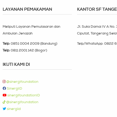
LAYANAN PEMAKAMAN
KANTOR SF TANG
Meliputi Layanan Pemulasaran dan
Jl. Suka Damai IV A No.
Ambulan Jenazah
Ciputat, Tangerang Sela
Telp:
0851 0004 2009 (Bandung)
Telp/WhatsApp:
0822 6
Telp:
0811 2001 142 (Bogor)
IKUTI KAMI DI
@sinergifoundation
SinergiID
sinergifoundationID
@sinergifoundation
sinergiid