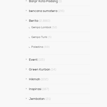
Banjir Kota Padang
(1)
bencana sumatera
(26)
Berita
(2,880)
Gempa Lombok
(52)
Gempa Turki
(5)
Palestina
(69)
Event
(115)
Green Kurban
(14)
Hikmah
(102)
Inspirasi
(187)
Jembatan
(21)