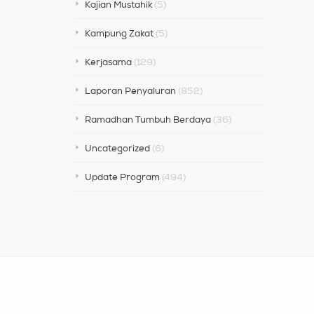
Kajian Mustahik
(5)
Kampung Zakat
(5)
Kerjasama
(129)
Laporan Penyaluran
(852)
Ramadhan Tumbuh Berdaya
(36)
Uncategorized
(6)
Update Program
(494)