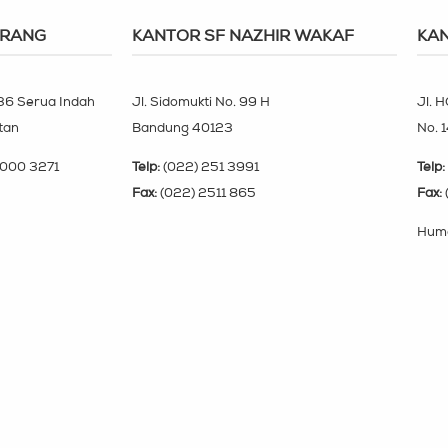
ERANG
KANTOR SF NAZHIR WAKAF
KAN
 36 Serua Indah
Jl. Sidomukti No. 99 H
Jl. H
tan
Bandung 40123
No. 
000 3271
Telp:
(022) 251 3991
Telp:
Fax:
(022) 2511 865
Fax:
Huma