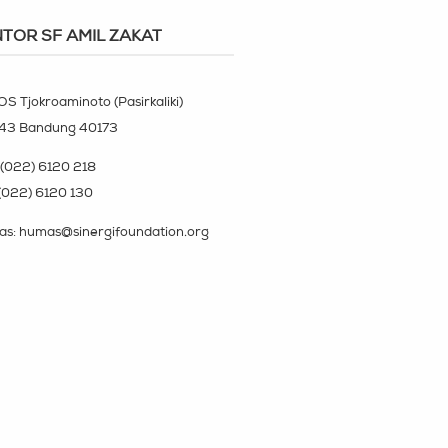
TOR SF AMIL ZAKAT
OS Tjokroaminoto (Pasirkaliki)
143 Bandung 40173
(022) 6120 218
(022) 6120 130
s: humas@sinergifoundation.org