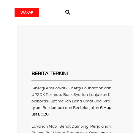
WAKAF
BERITA TERKINI
Sinergi Amil Zakat–Sinergi Foundation dan
UPZDK Permata Bank Syariah Lanjutkan K
olaborasi Optimalkan Dana Umat Jadi Pro
gram Berdampak dan Berkelanjutan
6 Aug
ust 2026
Layanan Mobil Sehat Dampingi Perjalanan
Pulang Bu Watem, Pasien asal Karawang y