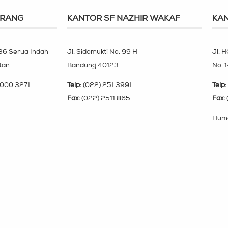
ERANG
KANTOR SF NAZHIR WAKAF
KAN
 36 Serua Indah
Jl. Sidomukti No. 99 H
Jl. H
tan
Bandung 40123
No. 
000 3271
Telp:
(022) 251 3991
Telp:
Fax:
(022) 2511 865
Fax:
Huma