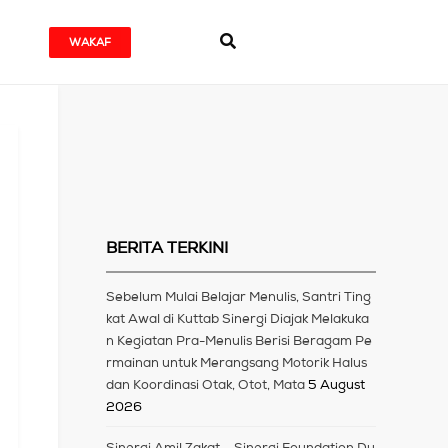
WAKAF
BERITA TERKINI
Sebelum Mulai Belajar Menulis, Santri Ting
kat Awal di Kuttab Sinergi Diajak Melakuka
n Kegiatan Pra-Menulis Berisi Beragam Pe
rmainan untuk Merangsang Motorik Halus
dan Koordinasi Otak, Otot, Mata
5 August
2026
Sinergi Amil Zakat – Sinergi Foundation Du