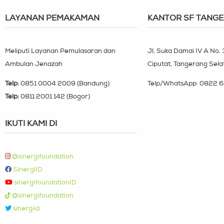
LAYANAN PEMAKAMAN
KANTOR SF TANG
Meliputi Layanan Pemulasaran dan
Jl. Suka Damai IV A No.
Ambulan Jenazah
Ciputat, Tangerang Sela
Telp:
0851 0004 2009 (Bandung)
Telp/WhatsApp:
0822 6
Telp:
0811 2001 142 (Bogor)
IKUTI KAMI DI
@sinergifoundation
SinergiID
sinergifoundationID
@sinergifoundation
sinergiid