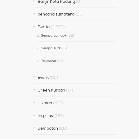
Banjir Kota Padang
(1)
bencana sumatera
(26)
Berita
(2,879)
Gempa Lombok
(52)
Gempa Turki
(5)
Palestina
(69)
Event
(115)
Green Kurban
(14)
Hikmah
(102)
Inspirasi
(187)
Jembatan
(20)