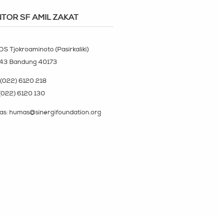
TOR SF AMIL ZAKAT
OS Tjokroaminoto (Pasirkaliki)
143 Bandung 40173
(022) 6120 218
(022) 6120 130
s: humas@sinergifoundation.org