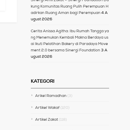
kung Komunitas Ruang Pulih Perempuan H
adirkan Ruang Aman bagi Perempuan
4 A
ugust 2026
Cerita Anissa Agitha: Ibu Rumah Tangga ya
ng Menemukan Kembali Makna Berdaya us
ai Ikuti Pelatihan Bakery di Paradaya Move
ment 2.0 bersama Sinergi Foundation
3 A
ugust 2026
KATEGORI
Arikel Ramadhan
(3)
Artikel Wakaf
(120)
Artikel Zakat
(118)