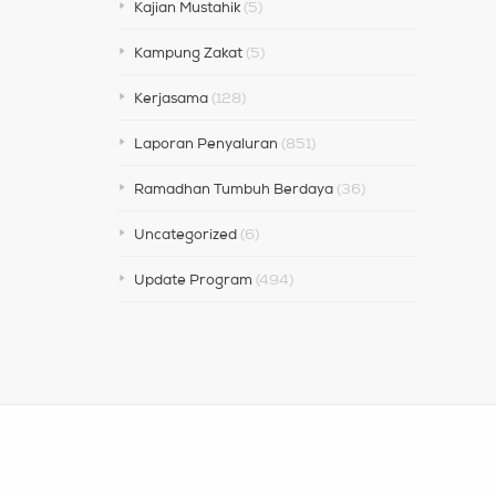
Kajian Mustahik
(5)
Kampung Zakat
(5)
Kerjasama
(128)
Laporan Penyaluran
(851)
Ramadhan Tumbuh Berdaya
(36)
Uncategorized
(6)
Update Program
(494)