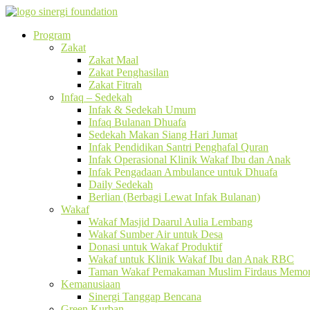
Program
Zakat
Zakat Maal
Zakat Penghasilan
Zakat Fitrah
Infaq – Sedekah
Infak & Sedekah Umum
Infaq Bulanan Dhuafa
Sedekah Makan Siang Hari Jumat
Infak Pendidikan Santri Penghafal Quran
Infak Operasional Klinik Wakaf Ibu dan Anak
Infak Pengadaan Ambulance untuk Dhuafa
Daily Sedekah
Berlian (Berbagi Lewat Infak Bulanan)
Wakaf
Wakaf Masjid Daarul Aulia Lembang
Wakaf Sumber Air untuk Desa
Donasi untuk Wakaf Produktif
Wakaf untuk Klinik Wakaf Ibu dan Anak RBC
Taman Wakaf Pemakaman Muslim Firdaus Memori
Kemanusiaan
Sinergi Tanggap Bencana
Green Kurban