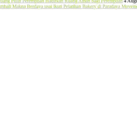
 Ruang Pulih Perempuan Hadirkan Ruang Aman bagi Perempuan
4 Augu
bali Makna Berdaya usai Ikuti Pelatihan Bakery di Paradaya Moveme