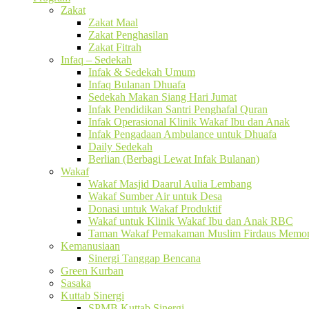
Zakat
Zakat Maal
Zakat Penghasilan
Zakat Fitrah
Infaq – Sedekah
Infak & Sedekah Umum
Infaq Bulanan Dhuafa
Sedekah Makan Siang Hari Jumat
Infak Pendidikan Santri Penghafal Quran
Infak Operasional Klinik Wakaf Ibu dan Anak
Infak Pengadaan Ambulance untuk Dhuafa
Daily Sedekah
Berlian (Berbagi Lewat Infak Bulanan)
Wakaf
Wakaf Masjid Daarul Aulia Lembang
Wakaf Sumber Air untuk Desa
Donasi untuk Wakaf Produktif
Wakaf untuk Klinik Wakaf Ibu dan Anak RBC
Taman Wakaf Pemakaman Muslim Firdaus Memori
Kemanusiaan
Sinergi Tanggap Bencana
Green Kurban
Sasaka
Kuttab Sinergi
SPMB Kuttab Sinergi