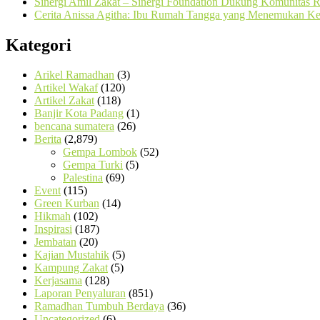
Sinergi Amil Zakat – Sinergi Foundation Dukung Komunitas
Cerita Anissa Agitha: Ibu Rumah Tangga yang Menemukan Kem
Kategori
Arikel Ramadhan
(3)
Artikel Wakaf
(120)
Artikel Zakat
(118)
Banjir Kota Padang
(1)
bencana sumatera
(26)
Berita
(2,879)
Gempa Lombok
(52)
Gempa Turki
(5)
Palestina
(69)
Event
(115)
Green Kurban
(14)
Hikmah
(102)
Inspirasi
(187)
Jembatan
(20)
Kajian Mustahik
(5)
Kampung Zakat
(5)
Kerjasama
(128)
Laporan Penyaluran
(851)
Ramadhan Tumbuh Berdaya
(36)
Uncategorized
(6)