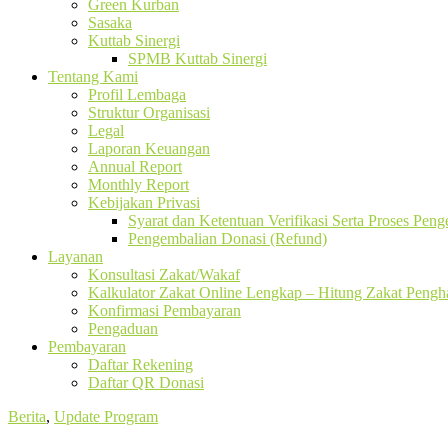
Green Kurban
Sasaka
Kuttab Sinergi
SPMB Kuttab Sinergi
Tentang Kami
Profil Lembaga
Struktur Organisasi
Legal
Laporan Keuangan
Annual Report
Monthly Report
Kebijakan Privasi
Syarat dan Ketentuan Verifikasi Serta Proses Pen
Pengembalian Donasi (Refund)
Layanan
Konsultasi Zakat/Wakaf
Kalkulator Zakat Online Lengkap – Hitung Zakat Pengha
Konfirmasi Pembayaran
Pengaduan
Pembayaran
Daftar Rekening
Daftar QR Donasi
Berita
,
Update Program