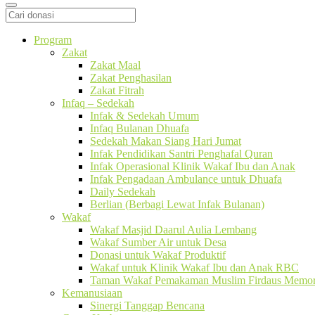
Program
Zakat
Zakat Maal
Zakat Penghasilan
Zakat Fitrah
Infaq – Sedekah
Infak & Sedekah Umum
Infaq Bulanan Dhuafa
Sedekah Makan Siang Hari Jumat
Infak Pendidikan Santri Penghafal Quran
Infak Operasional Klinik Wakaf Ibu dan Anak
Infak Pengadaan Ambulance untuk Dhuafa
Daily Sedekah
Berlian (Berbagi Lewat Infak Bulanan)
Wakaf
Wakaf Masjid Daarul Aulia Lembang
Wakaf Sumber Air untuk Desa
Donasi untuk Wakaf Produktif
Wakaf untuk Klinik Wakaf Ibu dan Anak RBC
Taman Wakaf Pemakaman Muslim Firdaus Memori
Kemanusiaan
Sinergi Tanggap Bencana