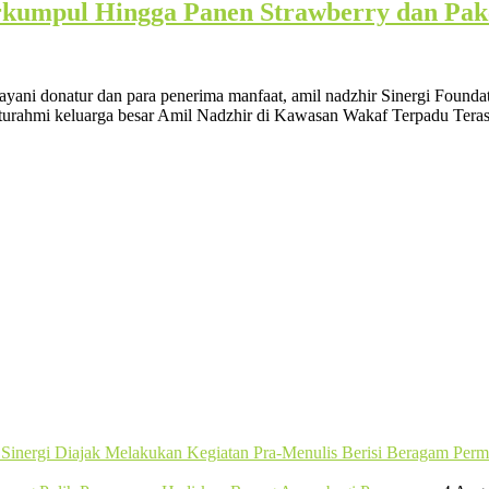
erkumpul Hingga Panen Strawberry dan Pa
layani donatur dan para penerima manfaat, amil nadzhir Sinergi Found
aturahmi keluarga besar Amil Nadzhir di Kawasan Wakaf Terpadu Teras 
b Sinergi Diajak Melakukan Kegiatan Pra-Menulis Berisi Beragam Per