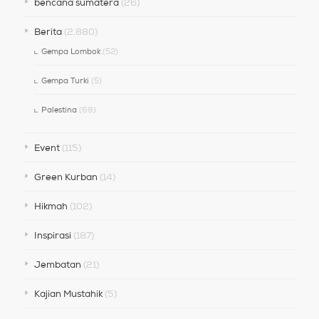
bencana sumatera
(26)
Berita
(2,880)
Gempa Lombok
(52)
Gempa Turki
(5)
Palestina
(69)
Event
(115)
Green Kurban
(14)
Hikmah
(102)
Inspirasi
(187)
Jembatan
(21)
Kajian Mustahik
(5)