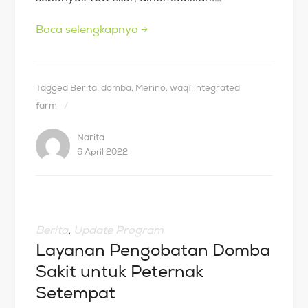
Baca selengkapnya
→
Tagged
Berita
,
domba
,
Merino
,
waqf integrated
farm
Narita
6 April 2022
Berita
,
Update Program
Layanan Pengobatan Domba
Sakit untuk Peternak
Setempat