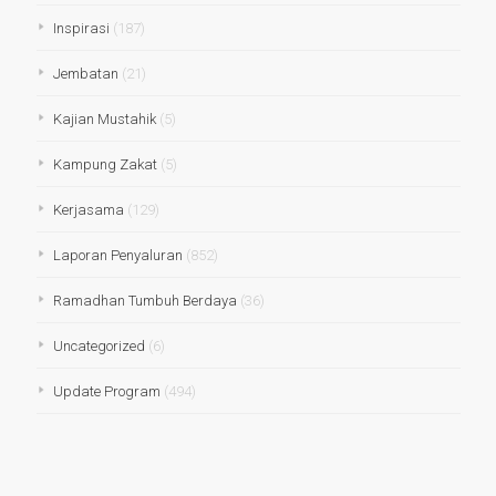
Inspirasi
(187)
Jembatan
(21)
Kajian Mustahik
(5)
Kampung Zakat
(5)
Kerjasama
(129)
Laporan Penyaluran
(852)
Ramadhan Tumbuh Berdaya
(36)
Uncategorized
(6)
Update Program
(494)