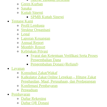
Green Kurban
Sasaka
Kuttab Sinergi
SPMB Kuttab Sinergi
Tentang Kami
Profil Lembaga
Struktur Organisasi
Legal
Laporan Keuangan
Annual Report
Monthly Report
Kebijakan Privasi
Syarat dan Ketentuan Verifikasi Serta Proses
Pengembalian Dana
Pengembalian Donasi (Refund)
Layanan
Konsultasi Zakat/Wakaf
Kalkulator Zakat Online Lengkap – Hitung Zakat
Penghasilan, Maal, Perusahaan, dan Perdagangan
Konfirmasi Pembayaran
Pengaduan
Pembayaran
Daftar Rekening
Daftar QR Donasi