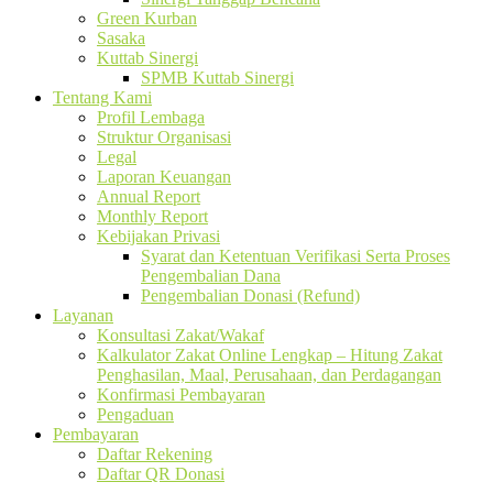
Green Kurban
Sasaka
Kuttab Sinergi
SPMB Kuttab Sinergi
Tentang Kami
Profil Lembaga
Struktur Organisasi
Legal
Laporan Keuangan
Annual Report
Monthly Report
Kebijakan Privasi
Syarat dan Ketentuan Verifikasi Serta Proses
Pengembalian Dana
Pengembalian Donasi (Refund)
Layanan
Konsultasi Zakat/Wakaf
Kalkulator Zakat Online Lengkap – Hitung Zakat
Penghasilan, Maal, Perusahaan, dan Perdagangan
Konfirmasi Pembayaran
Pengaduan
Pembayaran
Daftar Rekening
Daftar QR Donasi