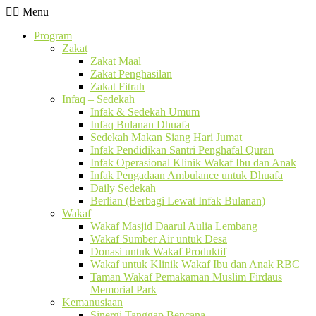
Menu
Program
Zakat
Zakat Maal
Zakat Penghasilan
Zakat Fitrah
Infaq – Sedekah
Infak & Sedekah Umum
Infaq Bulanan Dhuafa
Sedekah Makan Siang Hari Jumat
Infak Pendidikan Santri Penghafal Quran
Infak Operasional Klinik Wakaf Ibu dan Anak
Infak Pengadaan Ambulance untuk Dhuafa
Daily Sedekah
Berlian (Berbagi Lewat Infak Bulanan)
Wakaf
Wakaf Masjid Daarul Aulia Lembang
Wakaf Sumber Air untuk Desa
Donasi untuk Wakaf Produktif
Wakaf untuk Klinik Wakaf Ibu dan Anak RBC
Taman Wakaf Pemakaman Muslim Firdaus
Memorial Park
Kemanusiaan
Sinergi Tanggap Bencana