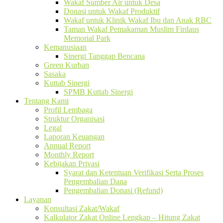
Wakaf Sumber Air untuk Desa
Donasi untuk Wakaf Produktif
Wakaf untuk Klinik Wakaf Ibu dan Anak RBC
Taman Wakaf Pemakaman Muslim Firdaus
Memorial Park
Kemanusiaan
Sinergi Tanggap Bencana
Green Kurban
Sasaka
Kuttab Sinergi
SPMB Kuttab Sinergi
Tentang Kami
Profil Lembaga
Struktur Organisasi
Legal
Laporan Keuangan
Annual Report
Monthly Report
Kebijakan Privasi
Syarat dan Ketentuan Verifikasi Serta Proses
Pengembalian Dana
Pengembalian Donasi (Refund)
Layanan
Konsultasi Zakat/Wakaf
Kalkulator Zakat Online Lengkap – Hitung Zakat