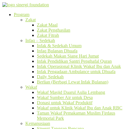
Program
Zakat
Zakat Maal
Zakat Penghasilan
Zakat Fitrah
Infaq – Sedekah
Infak & Sedekah Umum
Infaq Bulanan Dhuafa
Sedekah Makan Siang Hari Jumat
Infak Pendidikan Santri Penghafal Quran
Infak Operasional Klinik Wakaf Ibu dan Anak
Infak Pengadaan Ambulance untuk Dhuafa
Daily Sedekah
Berlian (Berbagi Lewat Infak Bulanan)
Wakaf
Wakaf Masjid Daarul Aulia Lembang
Wakaf Sumber Air untuk Desa
Donasi untuk Wakaf Produktif
Wakaf untuk Klinik Wakaf Ibu dan Anak RBC
Taman Wakaf Pemakaman Muslim Firdaus
Memorial Park
Kemanusiaan
Sinergi Tanggap Bencana