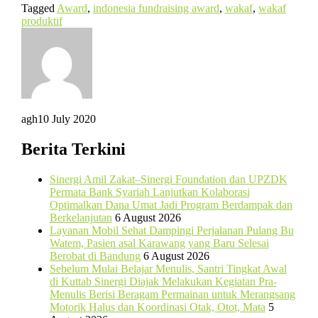
Tagged
Award
,
indonesia fundraising award
,
wakaf
,
wakaf
produktif
agh
10 July 2020
Berita Terkini
Sinergi Amil Zakat–Sinergi Foundation dan UPZDK
Permata Bank Syariah Lanjutkan Kolaborasi
Optimalkan Dana Umat Jadi Program Berdampak dan
Berkelanjutan
6 August 2026
Layanan Mobil Sehat Dampingi Perjalanan Pulang Bu
Watem, Pasien asal Karawang yang Baru Selesai
Berobat di Bandung
6 August 2026
Sebelum Mulai Belajar Menulis, Santri Tingkat Awal
di Kuttab Sinergi Diajak Melakukan Kegiatan Pra-
Menulis Berisi Beragam Permainan untuk Merangsang
Motorik Halus dan Koordinasi Otak, Otot, Mata
5