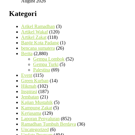
August 2026
Kategori
Arikel Ramadhan
(3)
Artikel Wakaf
(120)
Artikel Zakat
(118)
Banjir Kota Padang
(1)
bencana sumatera
(26)
Berita
(2,880)
Gempa Lombok
(52)
Gempa Turki
(5)
Palestina
(69)
Event
(115)
Green Kurban
(14)
Hikmah
(102)
Inspirasi
(187)
Jembatan
(21)
Kajian Mustahik
(5)
Kampung Zakat
(5)
Kerjasama
(129)
Laporan Penyaluran
(852)
Ramadhan Tumbuh Berdaya
(36)
Uncategorized
(6)
Update Program
(494)