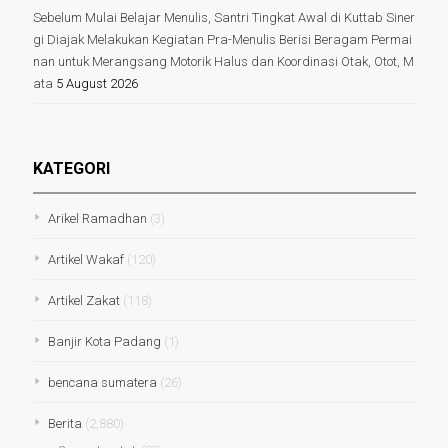
Sebelum Mulai Belajar Menulis, Santri Tingkat Awal di Kuttab Siner
gi Diajak Melakukan Kegiatan Pra-Menulis Berisi Beragam Permai
nan untuk Merangsang Motorik Halus dan Koordinasi Otak, Otot, M
ata
5 August 2026
KATEGORI
Arikel Ramadhan
(3)
Artikel Wakaf
(120)
Artikel Zakat
(118)
Banjir Kota Padang
(1)
bencana sumatera
(26)
Berita
(2,880)