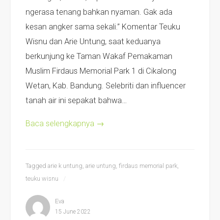
ngerasa tenang bahkan nyaman. Gak ada
kesan angker sama sekali.” Komentar Teuku
Wisnu dan Arie Untung, saat keduanya
berkunjung ke Taman Wakaf Pemakaman
Muslim Firdaus Memorial Park 1 di Cikalong
Wetan, Kab. Bandung. Selebriti dan influencer
tanah air ini sepakat bahwa…
Baca selengkapnya
→
Tagged
arie k untung
,
arie untung
,
firdaus memorial park
,
teuku wisnu
Eva
15 June 2022