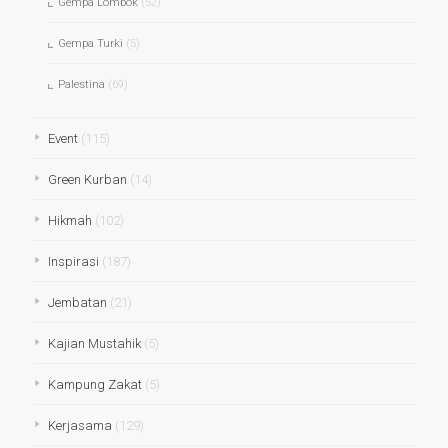
Gempa Lombok
(52)
Gempa Turki
(5)
Palestina
(69)
Event
(115)
Green Kurban
(14)
Hikmah
(102)
Inspirasi
(187)
Jembatan
(21)
Kajian Mustahik
(5)
Kampung Zakat
(5)
Kerjasama
(129)