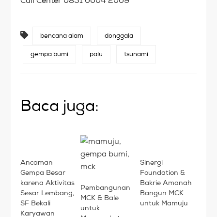
Call Center 0851 0004 2009
bencana alam
donggala
gempa bumi
palu
tsunami
Baca juga:
Ancaman
Sinergi
Gempa Besar
Foundation &
karena Aktivitas
Bakrie Amanah
Pembangunan
Sesar Lembang,
Bangun MCK
MCK & Bale
SF Bekali
untuk Mamuju
untuk
Karyawan