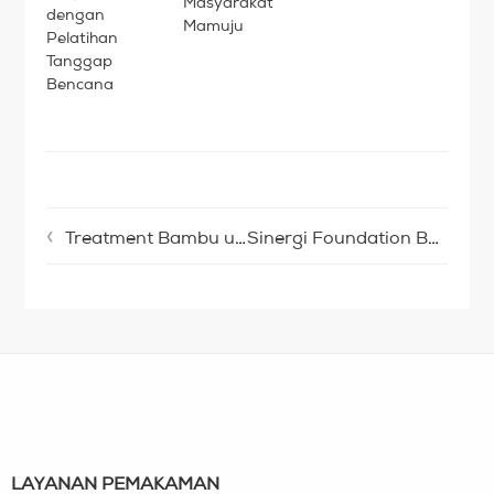
Masyarakat
dengan
Mamuju
Pelatihan
Tanggap
Bencana
Treatment Bambu untuk Masjid Ramah Gempa di Lombok
Sinergi Foundation Bangun Pipanisasi untuk Masjid di Lombok
LAYANAN PEMAKAMAN