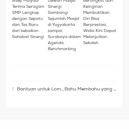
Asep Mulyadi
Dewan Masjid
Berangkat dari
Terima Seragam
Sinergi
Keinginan
SMP Lengkap
Sambangi
Membuktikan
dengan Sepatu
Sejumlah Masjid
Diri Bisa
dan Tas Baru
di Yogyakarta
Berprestasi,
dari kebaikan
sampai
Widia Kini Dapat
Sahabat Sinergi
Surabaya dalam
Melanjutkan
Agenda
Sekolah
Benchmarking
Bantuan untuk Lombok Masih Terus Diproses
Bahu Membahu yang Tak Mengenal Kata Berhenti