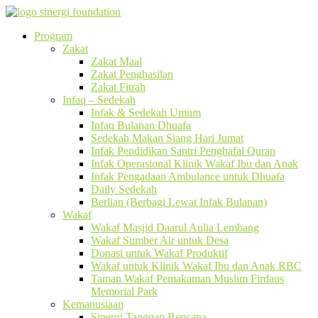
Program
Zakat
Zakat Maal
Zakat Penghasilan
Zakat Fitrah
Infaq – Sedekah
Infak & Sedekah Umum
Infaq Bulanan Dhuafa
Sedekah Makan Siang Hari Jumat
Infak Pendidikan Santri Penghafal Quran
Infak Operasional Klinik Wakaf Ibu dan Anak
Infak Pengadaan Ambulance untuk Dhuafa
Daily Sedekah
Berlian (Berbagi Lewat Infak Bulanan)
Wakaf
Wakaf Masjid Daarul Aulia Lembang
Wakaf Sumber Air untuk Desa
Donasi untuk Wakaf Produktif
Wakaf untuk Klinik Wakaf Ibu dan Anak RBC
Taman Wakaf Pemakaman Muslim Firdaus
Memorial Park
Kemanusiaan
Sinergi Tanggap Bencana