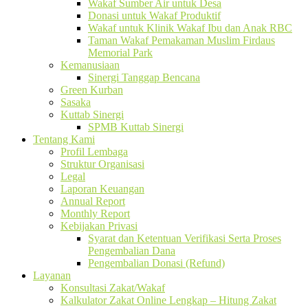
Wakaf Sumber Air untuk Desa
Donasi untuk Wakaf Produktif
Wakaf untuk Klinik Wakaf Ibu dan Anak RBC
Taman Wakaf Pemakaman Muslim Firdaus
Memorial Park
Kemanusiaan
Sinergi Tanggap Bencana
Green Kurban
Sasaka
Kuttab Sinergi
SPMB Kuttab Sinergi
Tentang Kami
Profil Lembaga
Struktur Organisasi
Legal
Laporan Keuangan
Annual Report
Monthly Report
Kebijakan Privasi
Syarat dan Ketentuan Verifikasi Serta Proses
Pengembalian Dana
Pengembalian Donasi (Refund)
Layanan
Konsultasi Zakat/Wakaf
Kalkulator Zakat Online Lengkap – Hitung Zakat