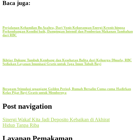
Baca juga:
Perjalanan Kehamilan Bu Azahra, Dari Vonis Kekurangan Energi Kronis hingga
Perkembangan Kondisi baik, Dampingan Intensif dan Pemberian Makanan Tambahan
dari RBC
Ikhtiar Dukung Tumbuh Kembang dan Kesehatan Balita dari Keluarga Dhuafa, RBC
Sediakan Layanan Imunisasi Gratis untuk Jaga Imun Tubuh Bayi
Beragam Stimulasi sepanjang Golden Period, Rumah Bersalin Cuma-cuma Hadirkan
Kelas Pijat Bayi Gratis untuk Membernya
Post navigation
Sinergi Wakaf Kita Jadi Deposito Kebaikan di Akhirat
Hidup Tanpa Riba
Layanan Pemakaman