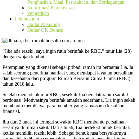
Penghasilan, Maal, Perusahaan, dan Perdagangan
Konfirmasi Pembayaran
Pengaduan
Pembayaran
Daftar Rekening
Daftar QR Donasi
“Jika ada rezeki, saya ingin rutin berinfak ke RBC,” tutur Lia (28)
dengan wajah lembut.
Perempuan yang dikenal sebagai pribadi ramah itu bernama Lia. Ia
salah seorang penerima manfaat yang mendapat layanan persalinan
dan kesehatan dari program Rumah Bersalin Cuma-Cuma (RBC)
tahun 2018 lalu.
Setelah menjadi alumni RBC, sesekali Lia bersilaturahim sambil
berdonasi. Motivasinya berinfak amatlah sederhana. Lia ingin sekali
membantu membiayai para member yang sama-sama kesulitan
finansial.
Ibu dari 2 anak ini teringat sewaktu RBC membantu persalinan
sesarnya di rumah sakit. Dari situlah, Lia bertekad untuk berinfak
ketika memiliki rezeki lebih. Sebagai bentuk rasa bersyukurnya
karena telah dibantu semenjak masa kehamilan, bersalin, hingga