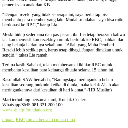
pemeriksaan anak dan KB.
“Dengan rezeki yang tidak seberapa ini, saya berharap bisa
membantu para member yang lain. Mudah-mudahan saya bisa rutin
berdonasi ke RBC,” harap Lia.
Meski hidup sederhana dan pas-pasan, ibu Lia tetap berazam bahwa
ia akan menyisihkan rezekinya untuk berinfak ke RBC, bahkan dari
uang belanja hariannya sekalipun. “Allah yang Maha Pemberi.
Rezeki lebih sedikit pun, harus tetap dibagi. Jangan dimakan untuk
sendiri,” tukas Lia ramah.
Terima kasih Sahabat, telah membersamai ikhtiar RBC untuk
membantu kesulitan para keluarga dhuafa selama 15 tahun ini.
Rasulullah SAW bersabda, “Barangsiapa meringankan beban
kesulitan seorang mukmin ketika di dunia, maka kelak Allah akan
meringankannya dari kesulitan di hari kiamat.” (HR Muslim)
Mari terhubung bersama kami, Kontak Center:
Whatsapp/SMS 081 321 200 100
www.sinergifoundation.org
dhuafa
RBC
rumah bersalin cuma-cuma