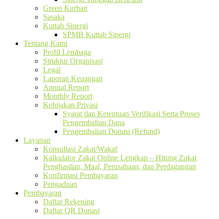
Green Kurban
Sasaka
Kuttab Sinergi
SPMB Kuttab Sinergi
Tentang Kami
Profil Lembaga
Struktur Organisasi
Legal
Laporan Keuangan
Annual Report
Monthly Report
Kebijakan Privasi
Syarat dan Ketentuan Verifikasi Serta Proses
Pengembalian Dana
Pengembalian Donasi (Refund)
Layanan
Konsultasi Zakat/Wakaf
Kalkulator Zakat Online Lengkap – Hitung Zakat
Penghasilan, Maal, Perusahaan, dan Perdagangan
Konfirmasi Pembayaran
Pengaduan
Pembayaran
Daftar Rekening
Daftar QR Donasi