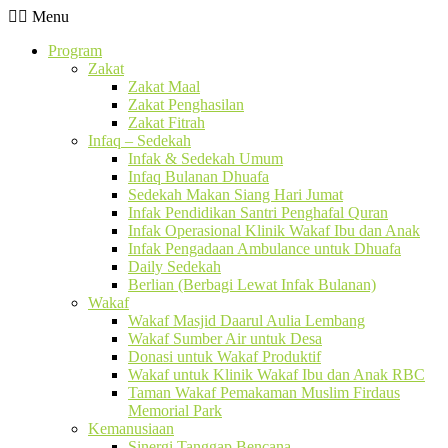
Menu
Program
Zakat
Zakat Maal
Zakat Penghasilan
Zakat Fitrah
Infaq – Sedekah
Infak & Sedekah Umum
Infaq Bulanan Dhuafa
Sedekah Makan Siang Hari Jumat
Infak Pendidikan Santri Penghafal Quran
Infak Operasional Klinik Wakaf Ibu dan Anak
Infak Pengadaan Ambulance untuk Dhuafa
Daily Sedekah
Berlian (Berbagi Lewat Infak Bulanan)
Wakaf
Wakaf Masjid Daarul Aulia Lembang
Wakaf Sumber Air untuk Desa
Donasi untuk Wakaf Produktif
Wakaf untuk Klinik Wakaf Ibu dan Anak RBC
Taman Wakaf Pemakaman Muslim Firdaus
Memorial Park
Kemanusiaan
Sinergi Tanggap Bencana