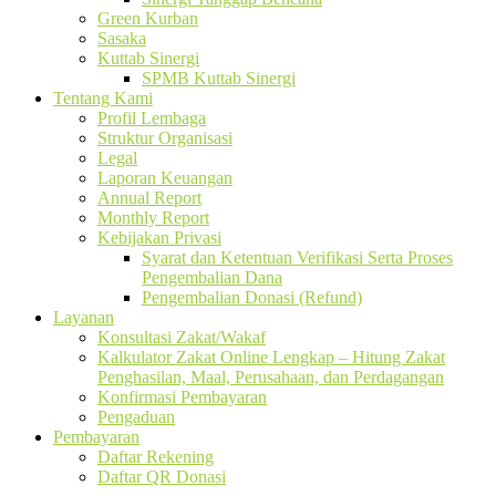
Green Kurban
Sasaka
Kuttab Sinergi
SPMB Kuttab Sinergi
Tentang Kami
Profil Lembaga
Struktur Organisasi
Legal
Laporan Keuangan
Annual Report
Monthly Report
Kebijakan Privasi
Syarat dan Ketentuan Verifikasi Serta Proses
Pengembalian Dana
Pengembalian Donasi (Refund)
Layanan
Konsultasi Zakat/Wakaf
Kalkulator Zakat Online Lengkap – Hitung Zakat
Penghasilan, Maal, Perusahaan, dan Perdagangan
Konfirmasi Pembayaran
Pengaduan
Pembayaran
Daftar Rekening
Daftar QR Donasi