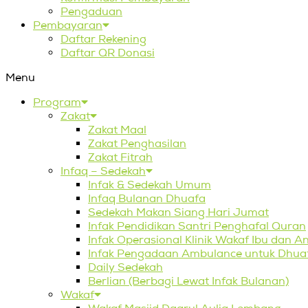
Pengaduan
Pembayaran
Daftar Rekening
Daftar QR Donasi
Menu
Program
Zakat
Zakat Maal
Zakat Penghasilan
Zakat Fitrah
Infaq – Sedekah
Infak & Sedekah Umum
Infaq Bulanan Dhuafa
Sedekah Makan Siang Hari Jumat
Infak Pendidikan Santri Penghafal Quran
Infak Operasional Klinik Wakaf Ibu dan A
Infak Pengadaan Ambulance untuk Dhua
Daily Sedekah
Berlian (Berbagi Lewat Infak Bulanan)
Wakaf