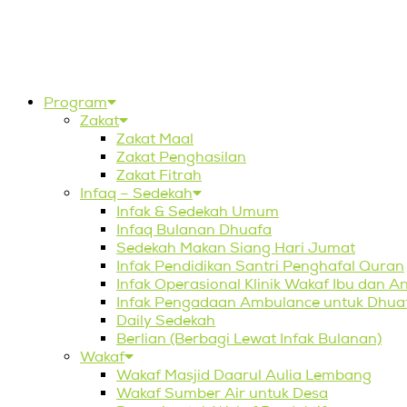
Program
Zakat
Zakat Maal
Zakat Penghasilan
Zakat Fitrah
Infaq – Sedekah
Infak & Sedekah Umum
Infaq Bulanan Dhuafa
Sedekah Makan Siang Hari Jumat
Infak Pendidikan Santri Penghafal Quran
Infak Operasional Klinik Wakaf Ibu dan A
Infak Pengadaan Ambulance untuk Dhua
Daily Sedekah
Berlian (Berbagi Lewat Infak Bulanan)
Wakaf
Wakaf Masjid Daarul Aulia Lembang
Wakaf Sumber Air untuk Desa