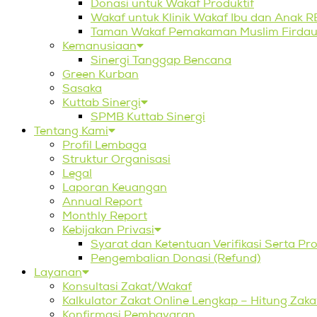
Donasi untuk Wakaf Produktif
Wakaf untuk Klinik Wakaf Ibu dan Anak 
Taman Wakaf Pemakaman Muslim Firdau
Kemanusiaan
Sinergi Tanggap Bencana
Green Kurban
Sasaka
Kuttab Sinergi
SPMB Kuttab Sinergi
Tentang Kami
Profil Lembaga
Struktur Organisasi
Legal
Laporan Keuangan
Annual Report
Monthly Report
Kebijakan Privasi
Syarat dan Ketentuan Verifikasi Serta P
Pengembalian Donasi (Refund)
Layanan
Konsultasi Zakat/Wakaf
Kalkulator Zakat Online Lengkap – Hitung Za
Konfirmasi Pembayaran