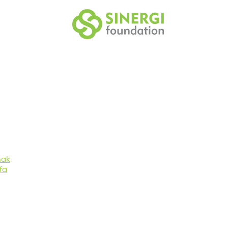
nak
fa