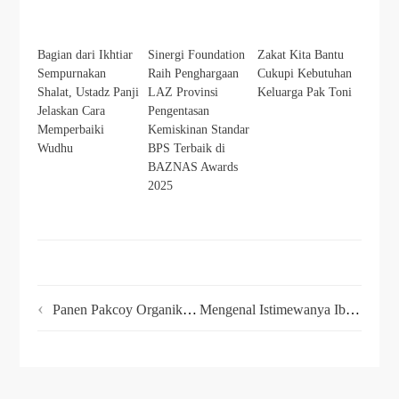
Bagian dari Ikhtiar
Sinergi Foundation
Zakat Kita Bantu
Sempurnakan
Raih Penghargaan
Cukupi Kebutuhan
Shalat, Ustadz Panji
LAZ Provinsi
Keluarga Pak Toni
Jelaskan Cara
Pengentasan
Memperbaiki
Kemiskinan Standar
Wudhu
BPS Terbaik di
BAZNAS Awards
2025
Panen Pakcoy Organik Di Kawasan Wakaf Teras Lembang
Mengenal Istimewanya Ibadah Kurban