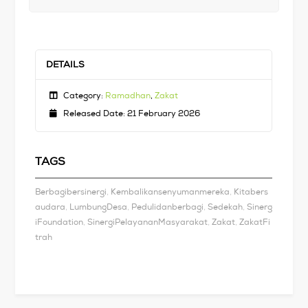
DETAILS
Category:
Ramadhan
,
Zakat
Released Date: 21 February 2026
TAGS
,
,
Berbagibersinergi
Kembalikansenyumanmereka
Kitabers
,
,
,
,
audara
LumbungDesa
Pedulidanberbagi
Sedekah
Sinerg
,
,
,
iFoundation
SinergiPelayananMasyarakat
Zakat
ZakatFi
trah