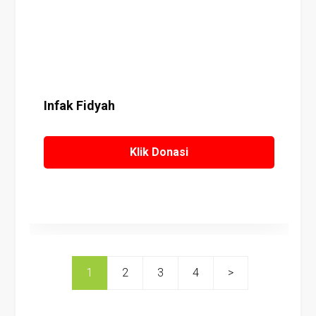
Infak Fidyah
Klik Donasi
1
2
3
4
>