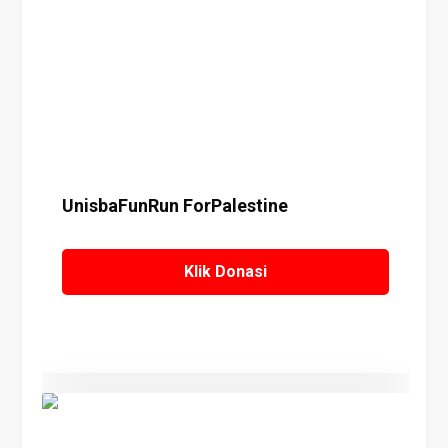
Details
UnisbaFunRun ForPalestine
Klik Donasi