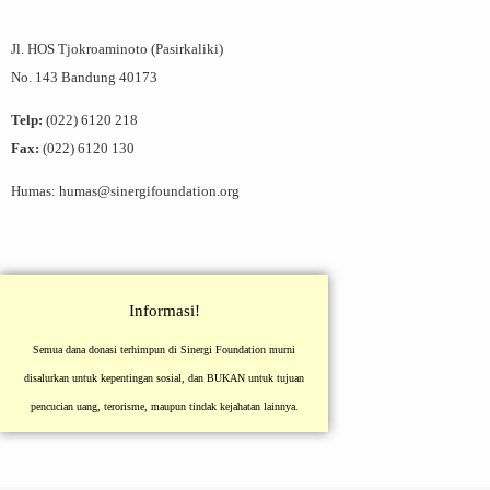
Jl. HOS Tjokroaminoto (Pasirkaliki)
No. 143 Bandung 40173
Telp:
(022) 6120 218
Fax:
(022) 6120 130
Humas: humas@sinergifoundation.org
Informasi!
Semua dana donasi terhimpun di Sinergi Foundation murni
disalurkan untuk kepentingan sosial, dan BUKAN untuk tujuan
pencucian uang, terorisme, maupun tindak kejahatan lainnya.