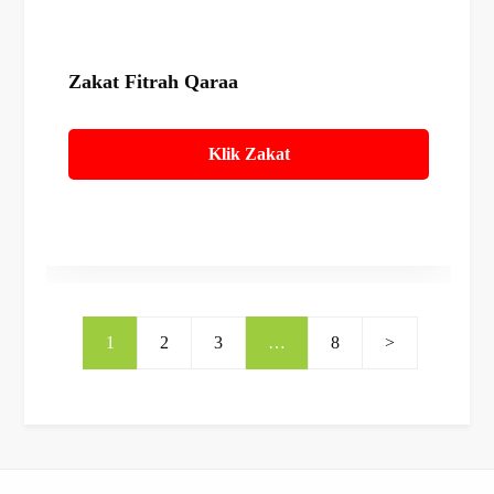
Zakat Fitrah Qaraa
Klik Zakat
1
2
3
…
8
>