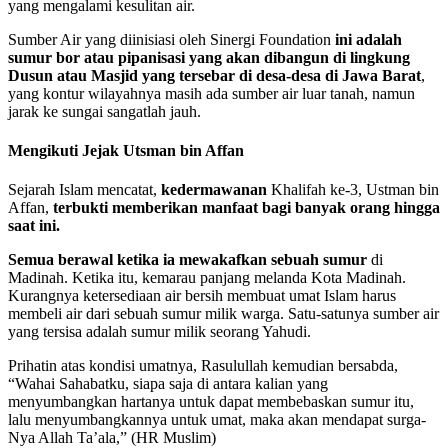
yang mengalami kesulitan air.
Sumber Air yang diinisiasi oleh Sinergi Foundation
ini adalah
sumur bor atau pipanisasi yang akan dibangun di lingkung
Dusun atau Masjid yang tersebar di desa-desa di Jawa Barat
,
yang kontur wilayahnya masih ada sumber air luar tanah, namun
jarak ke sungai sangatlah jauh.
Mengikuti Jejak Utsman bin Affan
Sejarah Islam mencatat,
kedermawanan
Khalifah ke-3, Ustman bin
Affan,
terbukti memberikan manfaat bagi banyak orang hingga
saat ini.
Semua berawal ketika ia mewakafkan sebuah sumur
di
Madinah. Ketika itu, kemarau panjang melanda Kota Madinah.
Kurangnya ketersediaan air bersih membuat umat Islam harus
membeli air dari sebuah sumur milik warga. Satu-satunya sumber air
yang tersisa adalah sumur milik seorang Yahudi.
Prihatin atas kondisi umatnya, Rasulullah kemudian bersabda,
“Wahai Sahabatku, siapa saja di antara kalian yang
menyumbangkan hartanya untuk dapat membebaskan sumur itu,
lalu menyumbangkannya untuk umat, maka akan mendapat surga-
Nya Allah Ta’ala,” (HR Muslim)