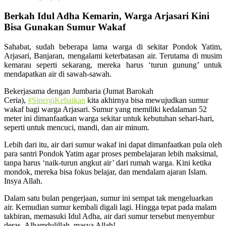
Berkah Idul Adha Kemarin, Warga Arjasari Kini
Bisa Gunakan Sumur Wakaf
Sahabat, sudah beberapa lama warga di sekitar Pondok Yatim,
Arjasari, Banjaran, mengalami keterbatasan air. Terutama di musim
kemarau seperti sekarang, mereka harus ‘turun gunung’ untuk
mendapatkan air di sawah-sawah.
Bekerjasama dengan Jumbaria (Jumat Barokah
Ceria),
#SinergiKebaikan
kita akhirnya bisa mewujudkan sumur
wakaf bagi warga Arjasari. Sumur yang memiliki kedalaman 52
meter ini dimanfaatkan warga sekitar untuk kebutuhan sehari-hari,
seperti untuk mencuci, mandi, dan air minum.
Lebih dari itu, air dari sumur wakaf ini dapat dimanfaatkan pula oleh
para santri Pondok Yatim agar proses pembelajaran lebih maksimal,
tanpa harus ‘naik-turun angkut air’ dari rumah warga. Kini ketika
mondok, mereka bisa fokus belajar, dan mendalam ajaran Islam.
Insya Allah.
Dalam satu bulan pengerjaan, sumur ini sempat tak mengeluarkan
air. Kemudian sumur kembali digali lagi. Hingga tepat pada malam
takbiran, memasuki Idul Adha, air dari sumur tersebut menyembur
deras. Alhamdulillah, masya Allah!