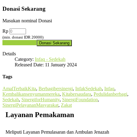
Donasi Sekarang
Masukan nominal Donasi
Rp
(min. donasi IDR 20000)
Donasi Sekarang
Details
Category:
Infaq - Sedekah
Released Date: 11 January 2024
Tags
AmalTerbaikKita
,
Berbagibersinergi
,
InfakSedekah
,
Infaq
,
Kembalikansenyumanmereka
,
Kitabersaudara
,
Pedulidanberbagi
,
Sedekah
,
SinergiforHumanity
,
SinergiFoundation
,
SinergiPelayananMasyarakat
,
Zakat
Layanan Pemakaman
Meliputi Layanan Pemulasaran dan Ambulan Jenazah