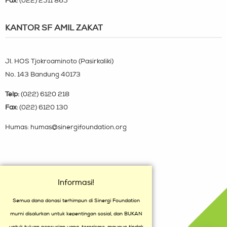
Fax:
(022) 2511 865
KANTOR SF AMIL ZAKAT
Jl. HOS Tjokroaminoto (Pasirkaliki)
No. 143 Bandung 40173
Telp:
(022) 6120 218
Fax:
(022) 6120 130
Humas: humas@sinergifoundation.org
Informasi!
Semua dana donasi terhimpun di Sinergi Foundation
murni disalurkan untuk kepentingan sosial, dan BUKAN
untuk tujuan pencucian uang, terorisme, maupun tindak