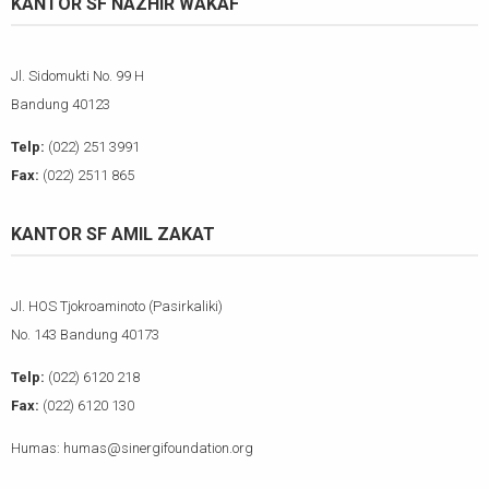
KANTOR SF NAZHIR WAKAF
Jl. Sidomukti No. 99 H
Bandung 40123
Telp:
(022) 251 3991
Fax:
(022) 2511 865
KANTOR SF AMIL ZAKAT
Jl. HOS Tjokroaminoto (Pasirkaliki)
No. 143 Bandung 40173
Telp:
(022) 6120 218
Fax:
(022) 6120 130
Humas: humas@sinergifoundation.org