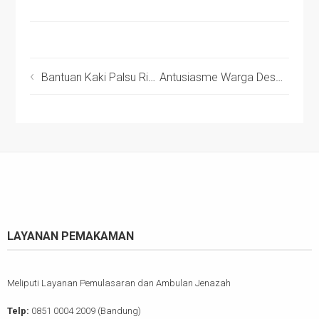
Bantuan Kaki Palsu Ringankan Kesulitan Dhuafa Difabel
Antusiasme Warga Desa Cijambu Donorkan Darah
LAYANAN PEMAKAMAN
Meliputi Layanan Pemulasaran dan Ambulan Jenazah
Telp:
0851 0004 2009 (Bandung)