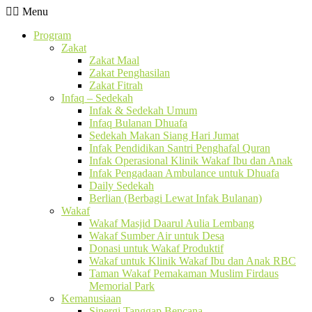
Menu
Program
Zakat
Zakat Maal
Zakat Penghasilan
Zakat Fitrah
Infaq – Sedekah
Infak & Sedekah Umum
Infaq Bulanan Dhuafa
Sedekah Makan Siang Hari Jumat
Infak Pendidikan Santri Penghafal Quran
Infak Operasional Klinik Wakaf Ibu dan Anak
Infak Pengadaan Ambulance untuk Dhuafa
Daily Sedekah
Berlian (Berbagi Lewat Infak Bulanan)
Wakaf
Wakaf Masjid Daarul Aulia Lembang
Wakaf Sumber Air untuk Desa
Donasi untuk Wakaf Produktif
Wakaf untuk Klinik Wakaf Ibu dan Anak RBC
Taman Wakaf Pemakaman Muslim Firdaus
Memorial Park
Kemanusiaan
Sinergi Tanggap Bencana