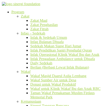
Program
Zakat
Zakat Maal
Zakat Penghasilan
Zakat Fitrah
Infaq – Sedekah
Infak & Sedekah Umum
Infaq Bulanan Dhuafa
Sedekah Makan Siang Hari Jumat
Infak Pendidikan Santri Penghafal Quran
Infak Operasional Klinik Wakaf Ibu dan Anak
Infak Pengadaan Ambulance untuk Dhuafa
Daily Sedekah
Berlian (Berbagi Lewat Infak Bulanan)
Wakaf
Wakaf Masjid Daarul Aulia Lembang
Wakaf Sumber Air untuk Desa
Donasi untuk Wakaf Produktif
Wakaf untuk Klinik Wakaf Ibu dan Anak RBC
Taman Wakaf Pemakaman Muslim Firdaus
Memorial Park
Kemanusiaan
Sinergi Tanggap Bencana