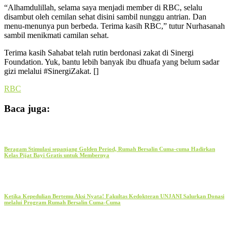
“Alhamdulillah, selama saya menjadi member di RBC, selalu
disambut oleh cemilan sehat disini sambil nunggu antrian. Dan
menu-menunya pun berbeda. Terima kasih RBC,” tutur Nurhasanah
sambil menikmati camilan sehat.
Terima kasih Sahabat telah rutin berdonasi zakat di Sinergi
Foundation. Yuk, bantu lebih banyak ibu dhuafa yang belum sadar
gizi melalui #SinergiZakat. []
RBC
Baca juga:
Beragam Stimulasi sepanjang Golden Period, Rumah Bersalin Cuma-cuma Hadirkan
Kelas Pijat Bayi Gratis untuk Membernya
Ketika Kepedulian Bertemu Aksi Nyata! Fakultas Kedokteran UNJANI Salurkan Donasi
melalui Program Rumah Bersalin Cuma-Cuma