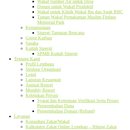
Wakaf Sumber Air untuk Desa
Donasi untuk Wakaf Produktif
Wakaf untuk Klinik Wakaf Ibu dan Anak RBC
Taman Wakaf Pemakaman Muslim Firdaus
Memorial Park
Kemanusiaan
Sinergi Tanggap Bencana
Green Kurban
Sasaka
Kuttab Sinergi
SPMB Kuttab Sinergi
Tentang Kami
Profil Lembaga
Struktur Organisasi
Legal
Laporan Keuangan
Annual Report
Monthly Report
Kebijakan Privasi
Syarat dan Ketentuan Verifikasi Serta Proses
Pengembalian Dana
Pengembalian Donasi (Refund)
Layanan
Konsultasi Zakat/Wakaf
Kalkulator Zakat Online Lengkap – Hitung Zakat