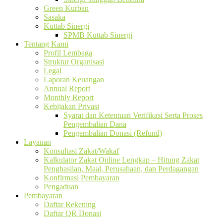
Green Kurban
Sasaka
Kuttab Sinergi
SPMB Kuttab Sinergi
Tentang Kami
Profil Lembaga
Struktur Organisasi
Legal
Laporan Keuangan
Annual Report
Monthly Report
Kebijakan Privasi
Syarat dan Ketentuan Verifikasi Serta Proses
Pengembalian Dana
Pengembalian Donasi (Refund)
Layanan
Konsultasi Zakat/Wakaf
Kalkulator Zakat Online Lengkap – Hitung Zakat
Penghasilan, Maal, Perusahaan, dan Perdagangan
Konfirmasi Pembayaran
Pengaduan
Pembayaran
Daftar Rekening
Daftar QR Donasi