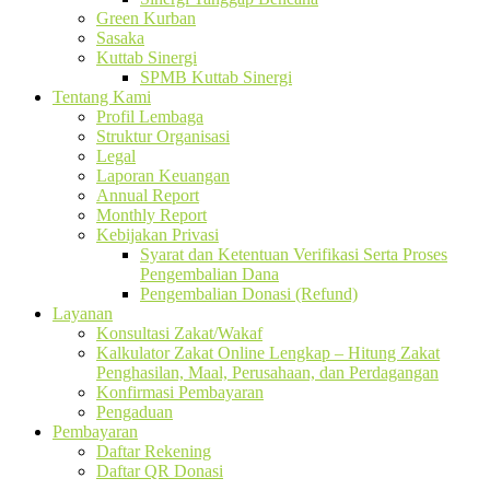
Green Kurban
Sasaka
Kuttab Sinergi
SPMB Kuttab Sinergi
Tentang Kami
Profil Lembaga
Struktur Organisasi
Legal
Laporan Keuangan
Annual Report
Monthly Report
Kebijakan Privasi
Syarat dan Ketentuan Verifikasi Serta Proses
Pengembalian Dana
Pengembalian Donasi (Refund)
Layanan
Konsultasi Zakat/Wakaf
Kalkulator Zakat Online Lengkap – Hitung Zakat
Penghasilan, Maal, Perusahaan, dan Perdagangan
Konfirmasi Pembayaran
Pengaduan
Pembayaran
Daftar Rekening
Daftar QR Donasi