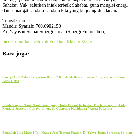
Sahabat. Yuk, salurkan infak terbaik Sahabat, guna mengisi energi
dan semangat saudara-saudara kita yang berjuang di jalanan.
Transfer donasi:
Mandiri Syariah: 700.0982158
An Yayasan Semai Sinergi Umat (Sinergi Foundation)
mencari nafkah
sedekah
Sedekah Makan Siang
Baca juga:
Sinergi Amil Zakat Targetkan Bantu 2.000 Anak Rentan Lewat Program Wujudkan
Anak Ceria
Inilah Senyum Anak-Anak Gaza yang Hadir Berkat Kebaikan Kurbanmu yang Lalu,
Menjadi Secercah Cahaya di tengah Gelapnya Kehidupan Warga Palestina
Beginilah Jika Masjid Tak Hanya Jadi Tempat Ibadah. Di Yahya Idrus, Soreang, Sajikan