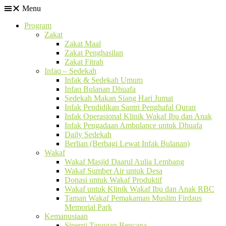
Menu
Program
Zakat
Zakat Maal
Zakat Penghasilan
Zakat Fitrah
Infaq – Sedekah
Infak & Sedekah Umum
Infaq Bulanan Dhuafa
Sedekah Makan Siang Hari Jumat
Infak Pendidikan Santri Penghafal Quran
Infak Operasional Klinik Wakaf Ibu dan Anak
Infak Pengadaan Ambulance untuk Dhuafa
Daily Sedekah
Berlian (Berbagi Lewat Infak Bulanan)
Wakaf
Wakaf Masjid Daarul Aulia Lembang
Wakaf Sumber Air untuk Desa
Donasi untuk Wakaf Produktif
Wakaf untuk Klinik Wakaf Ibu dan Anak RBC
Taman Wakaf Pemakaman Muslim Firdaus
Memorial Park
Kemanusiaan
Sinergi Tanggap Bencana