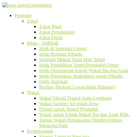
Program
Zakat
Zakat Maal
Zakat Penghasilan
Zakat Fitrah
Infaq – Sedekah
Infak & Sedekah Umum
Infaq Bulanan Dhuafa
Sedekah Makan Siang Hari Jumat
Infak Pendidikan Santri Penghafal Quran
Infak Operasional Klinik Wakaf Ibu dan Anak
Infak Pengadaan Ambulance untuk Dhuafa
Daily Sedekah
Berlian (Berbagi Lewat Infak Bulanan)
Wakaf
Wakaf Masjid Daarul Aulia Lembang
Wakaf Sumber Air untuk Desa
Donasi untuk Wakaf Produktif
Wakaf untuk Klinik Wakaf Ibu dan Anak RBC
Taman Wakaf Pemakaman Muslim Firdaus
Memorial Park
Kemanusiaan
Sinergi Tanggap Bencana