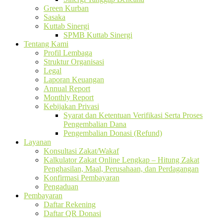
Green Kurban
Sasaka
Kuttab Sinergi
SPMB Kuttab Sinergi
Tentang Kami
Profil Lembaga
Struktur Organisasi
Legal
Laporan Keuangan
Annual Report
Monthly Report
Kebijakan Privasi
Syarat dan Ketentuan Verifikasi Serta Proses
Pengembalian Dana
Pengembalian Donasi (Refund)
Layanan
Konsultasi Zakat/Wakaf
Kalkulator Zakat Online Lengkap – Hitung Zakat
Penghasilan, Maal, Perusahaan, dan Perdagangan
Konfirmasi Pembayaran
Pengaduan
Pembayaran
Daftar Rekening
Daftar QR Donasi