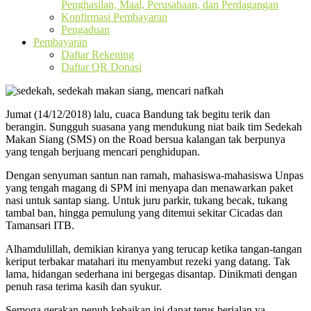
Penghasilan, Maal, Perusahaan, dan Perdagangan
Konfirmasi Pembayaran
Pengaduan
Pembayaran
Daftar Rekening
Daftar QR Donasi
Jumat (14/12/2018) lalu, cuaca Bandung tak begitu terik dan
berangin. Sungguh suasana yang mendukung niat baik tim Sedekah
Makan Siang (SMS) on the Road bersua kalangan tak berpunya
yang tengah berjuang mencari penghidupan.
Dengan senyuman santun nan ramah, mahasiswa-mahasiswa Unpas
yang tengah magang di SPM ini menyapa dan menawarkan paket
nasi untuk santap siang. Untuk juru parkir, tukang becak, tukang
tambal ban, hingga pemulung yang ditemui sekitar Cicadas dan
Tamansari ITB.
Alhamdulillah, demikian kiranya yang terucap ketika tangan-tangan
keriput terbakar matahari itu menyambut rezeki yang datang. Tak
lama, hidangan sederhana ini bergegas disantap. Dinikmati dengan
penuh rasa terima kasih dan syukur.
Semoga gerakan penuh kebaikan ini dapat terus berjalan ya,