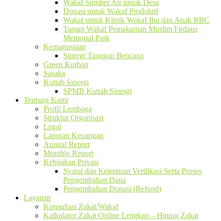
Wakaf Sumber Air untuk Desa
Donasi untuk Wakaf Produktif
Wakaf untuk Klinik Wakaf Ibu dan Anak RBC
Taman Wakaf Pemakaman Muslim Firdaus
Memorial Park
Kemanusiaan
Sinergi Tanggap Bencana
Green Kurban
Sasaka
Kuttab Sinergi
SPMB Kuttab Sinergi
Tentang Kami
Profil Lembaga
Struktur Organisasi
Legal
Laporan Keuangan
Annual Report
Monthly Report
Kebijakan Privasi
Syarat dan Ketentuan Verifikasi Serta Proses
Pengembalian Dana
Pengembalian Donasi (Refund)
Layanan
Konsultasi Zakat/Wakaf
Kalkulator Zakat Online Lengkap – Hitung Zakat