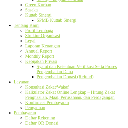
Green Kurban
Sasaka
Kuttab Sinergi
SPMB Kuttab Sinergi
Tentang Kami
Profil Lembaga
Struktur Organisasi
Legal
Laporan Keuangan
Annual Report
Monthly Report
Kebijakan Privasi
Syarat dan Ketentuan Verifikasi Serta Proses
Pengembalian Dana
Pengembalian Donasi (Refund)
Layanan
Konsultasi Zakat/Wakaf
Kalkulator Zakat Online Lengkap – Hitung Zakat
Penghasilan, Maal, Perusahaan, dan Perdagangan
Konfirmasi Pembayaran
Pengaduan
Pembayaran
Daftar Rekening
Daftar QR Donasi