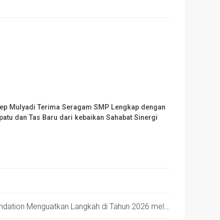
ep Mulyadi Terima Seragam SMP Lengkap dengan
patu dan Tas Baru dari kebaikan Sahabat Sinergi
Sinergi Amil Zakat – Sinergi Foundation Menguatkan Langkah di Tahun 2026 melalui Gerakan #TumbuhBerdaya