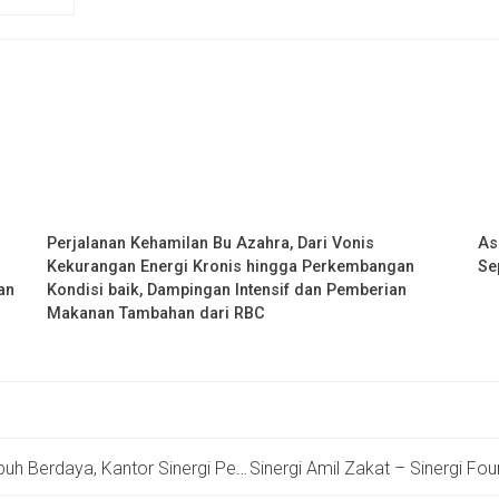
Perjalanan Kehamilan Bu Azahra, Dari Vonis
As
Kekurangan Energi Kronis hingga Perkembangan
Se
an
Kondisi baik, Dampingan Intensif dan Pemberian
Makanan Tambahan dari RBC
yanan Masyarakat Layani 30 Orang Penerima Manfaat