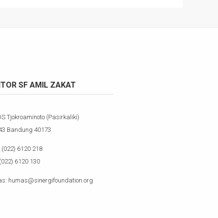
TOR SF AMIL ZAKAT
OS Tjokroaminoto (Pasirkaliki)
143 Bandung 40173
(022) 6120 218
(022) 6120 130
s: humas@sinergifoundation.org