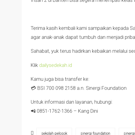
Ihsan 2 di Banten bisa segera menempati kelas 
Terima kasih kembali kami sampaikan kepada Sa
agar anak-anak dapat tumbuh dan menjadi priba
Sahabat, yuk terus hadirkan kebaikan melalui s
Klik
dailysedekah.id
Kamu juga bisa transfer ke:
💳 BSI 700 098 2158 a.n. Sinergi Foundation
Untuk informasi dan layanan, hubungi:
📲 0851-1762-1366 – Kang Dini
sekolah pelosok
sinergi foundation
sinerg