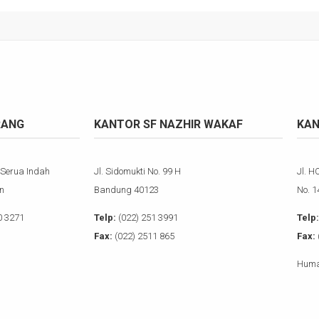
RANG
KANTOR SF NAZHIR WAKAF
KAN
 Serua Indah
Jl. Sidomukti No. 99 H
Jl. H
n
Bandung 40123
No. 
0 3271
Telp:
(022) 251 3991
Telp:
Fax:
(022) 2511 865
Fax:
Huma