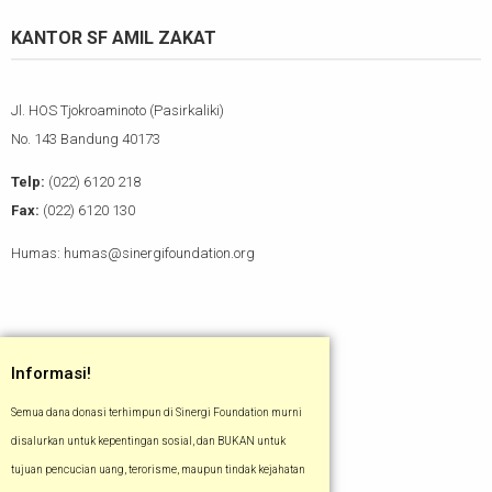
KANTOR SF AMIL ZAKAT
Jl. HOS Tjokroaminoto (Pasirkaliki)
No. 143 Bandung 40173
Telp:
(022) 6120 218
Fax:
(022) 6120 130
Humas: humas@sinergifoundation.org
Informasi!
Semua dana donasi terhimpun di Sinergi Foundation murni
disalurkan untuk kepentingan sosial, dan BUKAN untuk
tujuan pencucian uang, terorisme, maupun tindak kejahatan