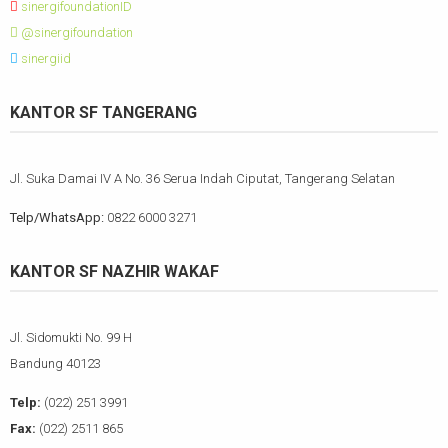
sinergifoundationID
@sinergifoundation
sinergiid
KANTOR SF TANGERANG
Jl. Suka Damai IV A No. 36 Serua Indah Ciputat, Tangerang Selatan
Telp/WhatsApp:
0822 6000 3271
KANTOR SF NAZHIR WAKAF
Jl. Sidomukti No. 99 H
Bandung 40123
Telp:
(022) 251 3991
Fax:
(022) 2511 865