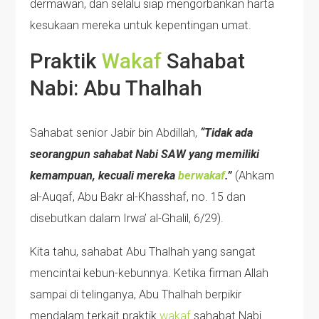
dermawan, dan selalu siap mengorbankan harta
kesukaan mereka untuk kepentingan umat.
Praktik
Wakaf
Sahabat
Nabi: Abu Thalhah
Sahabat senior Jabir bin Abdillah,
“Tidak ada
seorangpun sahabat Nabi SAW yang memiliki
kemampuan, kecuali mereka
berwakaf
.”
(Ahkam
al-Auqaf, Abu Bakr al-Khasshaf, no. 15 dan
disebutkan dalam Irwa’ al-Ghalil, 6/29).
Kita tahu, sahabat Abu Thalhah yang sangat
mencintai kebun-kebunnya. Ketika firman Allah
sampai di telinganya, Abu Thalhah berpikir
mendalam terkait praktik
wakaf
sahabat Nabi