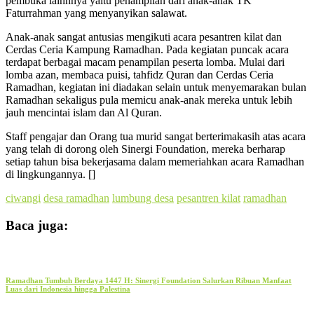
pembuka lainnnya yaitu penampilan dari anak-anak TK
Faturrahman yang menyanyikan salawat.
Anak-anak sangat antusias mengikuti acara pesantren kilat dan
Cerdas Ceria Kampung Ramadhan. Pada kegiatan puncak acara
terdapat berbagai macam penampilan peserta lomba. Mulai dari
lomba azan, membaca puisi, tahfidz Quran dan Cerdas Ceria
Ramadhan, kegiatan ini diadakan selain untuk menyemarakan bulan
Ramadhan sekaligus pula memicu anak-anak mereka untuk lebih
jauh mencintai islam dan Al Quran.
Staff pengajar dan Orang tua murid sangat berterimakasih atas acara
yang telah di dorong oleh Sinergi Foundation, mereka berharap
setiap tahun bisa bekerjasama dalam memeriahkan acara Ramadhan
di lingkungannya. []
ciwangi
desa ramadhan
lumbung desa
pesantren kilat
ramadhan
Baca juga:
Ramadhan Tumbuh Berdaya 1447 H: Sinergi Foundation Salurkan Ribuan Manfaat
Luas dari Indonesia hingga Palestina