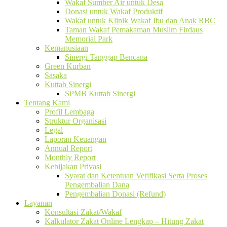
Wakaf Sumber Air untuk Desa
Donasi untuk Wakaf Produktif
Wakaf untuk Klinik Wakaf Ibu dan Anak RBC
Taman Wakaf Pemakaman Muslim Firdaus
Memorial Park
Kemanusiaan
Sinergi Tanggap Bencana
Green Kurban
Sasaka
Kuttab Sinergi
SPMB Kuttab Sinergi
Tentang Kami
Profil Lembaga
Struktur Organisasi
Legal
Laporan Keuangan
Annual Report
Monthly Report
Kebijakan Privasi
Syarat dan Ketentuan Verifikasi Serta Proses
Pengembalian Dana
Pengembalian Donasi (Refund)
Layanan
Konsultasi Zakat/Wakaf
Kalkulator Zakat Online Lengkap – Hitung Zakat