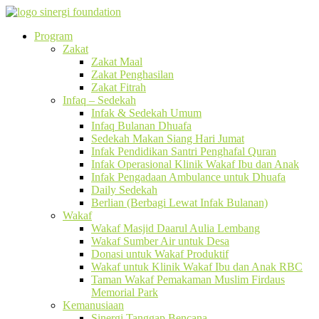
Program
Zakat
Zakat Maal
Zakat Penghasilan
Zakat Fitrah
Infaq – Sedekah
Infak & Sedekah Umum
Infaq Bulanan Dhuafa
Sedekah Makan Siang Hari Jumat
Infak Pendidikan Santri Penghafal Quran
Infak Operasional Klinik Wakaf Ibu dan Anak
Infak Pengadaan Ambulance untuk Dhuafa
Daily Sedekah
Berlian (Berbagi Lewat Infak Bulanan)
Wakaf
Wakaf Masjid Daarul Aulia Lembang
Wakaf Sumber Air untuk Desa
Donasi untuk Wakaf Produktif
Wakaf untuk Klinik Wakaf Ibu dan Anak RBC
Taman Wakaf Pemakaman Muslim Firdaus
Memorial Park
Kemanusiaan
Sinergi Tanggap Bencana