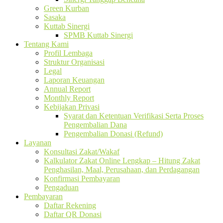
Green Kurban
Sasaka
Kuttab Sinergi
SPMB Kuttab Sinergi
Tentang Kami
Profil Lembaga
Struktur Organisasi
Legal
Laporan Keuangan
Annual Report
Monthly Report
Kebijakan Privasi
Syarat dan Ketentuan Verifikasi Serta Proses
Pengembalian Dana
Pengembalian Donasi (Refund)
Layanan
Konsultasi Zakat/Wakaf
Kalkulator Zakat Online Lengkap – Hitung Zakat
Penghasilan, Maal, Perusahaan, dan Perdagangan
Konfirmasi Pembayaran
Pengaduan
Pembayaran
Daftar Rekening
Daftar QR Donasi