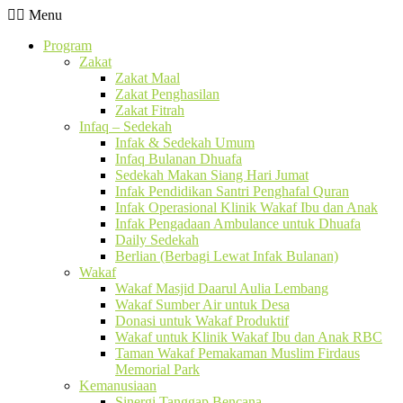
Menu
Program
Zakat
Zakat Maal
Zakat Penghasilan
Zakat Fitrah
Infaq – Sedekah
Infak & Sedekah Umum
Infaq Bulanan Dhuafa
Sedekah Makan Siang Hari Jumat
Infak Pendidikan Santri Penghafal Quran
Infak Operasional Klinik Wakaf Ibu dan Anak
Infak Pengadaan Ambulance untuk Dhuafa
Daily Sedekah
Berlian (Berbagi Lewat Infak Bulanan)
Wakaf
Wakaf Masjid Daarul Aulia Lembang
Wakaf Sumber Air untuk Desa
Donasi untuk Wakaf Produktif
Wakaf untuk Klinik Wakaf Ibu dan Anak RBC
Taman Wakaf Pemakaman Muslim Firdaus
Memorial Park
Kemanusiaan
Sinergi Tanggap Bencana