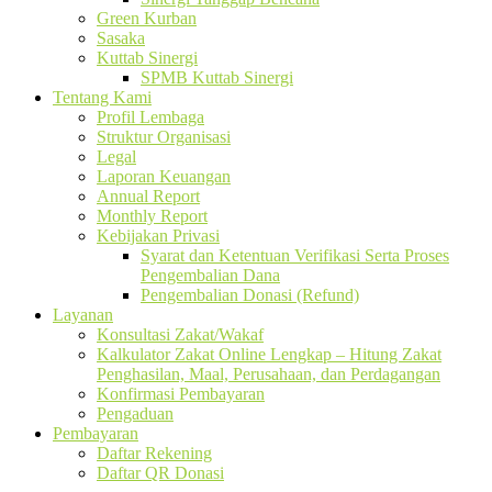
Green Kurban
Sasaka
Kuttab Sinergi
SPMB Kuttab Sinergi
Tentang Kami
Profil Lembaga
Struktur Organisasi
Legal
Laporan Keuangan
Annual Report
Monthly Report
Kebijakan Privasi
Syarat dan Ketentuan Verifikasi Serta Proses
Pengembalian Dana
Pengembalian Donasi (Refund)
Layanan
Konsultasi Zakat/Wakaf
Kalkulator Zakat Online Lengkap – Hitung Zakat
Penghasilan, Maal, Perusahaan, dan Perdagangan
Konfirmasi Pembayaran
Pengaduan
Pembayaran
Daftar Rekening
Daftar QR Donasi