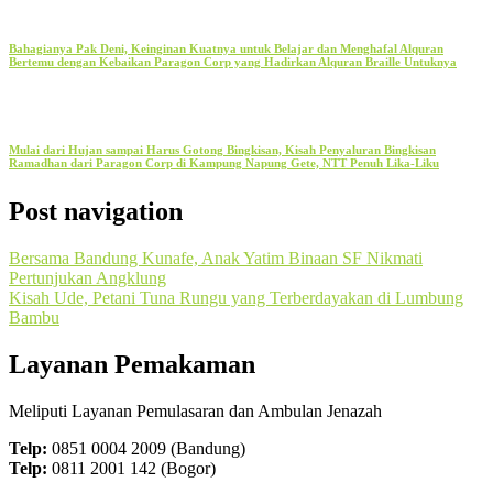
Bahagianya Pak Deni, Keinginan Kuatnya untuk Belajar dan Menghafal Alquran
Bertemu dengan Kebaikan Paragon Corp yang Hadirkan Alquran Braille Untuknya
Mulai dari Hujan sampai Harus Gotong Bingkisan, Kisah Penyaluran Bingkisan
Ramadhan dari Paragon Corp di Kampung Napung Gete, NTT Penuh Lika-Liku
Post navigation
Bersama Bandung Kunafe, Anak Yatim Binaan SF Nikmati
Pertunjukan Angklung
Kisah Ude, Petani Tuna Rungu yang Terberdayakan di Lumbung
Bambu
Layanan Pemakaman
Meliputi Layanan Pemulasaran dan Ambulan Jenazah
Telp:
0851 0004 2009 (Bandung)
Telp:
0811 2001 142 (Bogor)