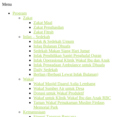
Menu
Program
Zakat
Zakat Maal
Zakat Penghasilan
Zakat Fitrah
Infaq – Sedekah
Infak & Sedekah Umum
Infaq Bulanan Dhuafa
Sedekah Makan Siang Hari Jumat
Infak Pendidikan Santri Penghafal Quran
Infak Operasional Klinik Wakaf Ibu dan Anak
Infak Pengadaan Ambulance untuk Dhuafa
Daily Sedekah
Berlian (Berbagi Lewat Infak Bulanan)
Wakaf
Wakaf Masjid Daarul Aulia Lembang
Wakaf Sumber Air untuk Desa
Donasi untuk Wakaf Produktif
Wakaf untuk Klinik Wakaf Ibu dan Anak RBC
Taman Wakaf Pemakaman Muslim Firdaus
Memorial Park
Kemanusiaan
Sinergi Tanggap Bencana