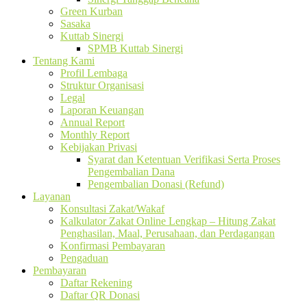
Green Kurban
Sasaka
Kuttab Sinergi
SPMB Kuttab Sinergi
Tentang Kami
Profil Lembaga
Struktur Organisasi
Legal
Laporan Keuangan
Annual Report
Monthly Report
Kebijakan Privasi
Syarat dan Ketentuan Verifikasi Serta Proses
Pengembalian Dana
Pengembalian Donasi (Refund)
Layanan
Konsultasi Zakat/Wakaf
Kalkulator Zakat Online Lengkap – Hitung Zakat
Penghasilan, Maal, Perusahaan, dan Perdagangan
Konfirmasi Pembayaran
Pengaduan
Pembayaran
Daftar Rekening
Daftar QR Donasi