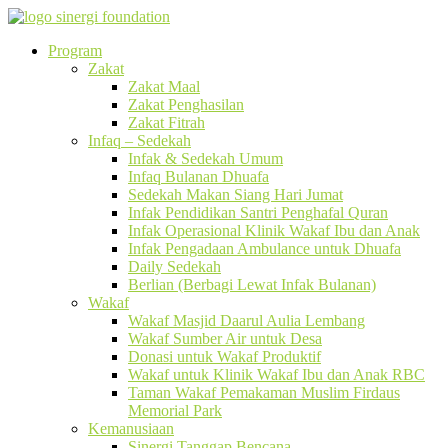
Program
Zakat
Zakat Maal
Zakat Penghasilan
Zakat Fitrah
Infaq – Sedekah
Infak & Sedekah Umum
Infaq Bulanan Dhuafa
Sedekah Makan Siang Hari Jumat
Infak Pendidikan Santri Penghafal Quran
Infak Operasional Klinik Wakaf Ibu dan Anak
Infak Pengadaan Ambulance untuk Dhuafa
Daily Sedekah
Berlian (Berbagi Lewat Infak Bulanan)
Wakaf
Wakaf Masjid Daarul Aulia Lembang
Wakaf Sumber Air untuk Desa
Donasi untuk Wakaf Produktif
Wakaf untuk Klinik Wakaf Ibu dan Anak RBC
Taman Wakaf Pemakaman Muslim Firdaus
Memorial Park
Kemanusiaan
Sinergi Tanggap Bencana