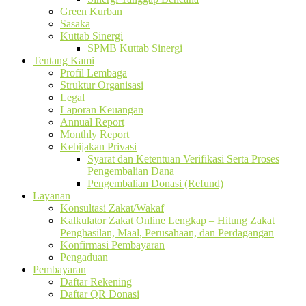
Green Kurban
Sasaka
Kuttab Sinergi
SPMB Kuttab Sinergi
Tentang Kami
Profil Lembaga
Struktur Organisasi
Legal
Laporan Keuangan
Annual Report
Monthly Report
Kebijakan Privasi
Syarat dan Ketentuan Verifikasi Serta Proses
Pengembalian Dana
Pengembalian Donasi (Refund)
Layanan
Konsultasi Zakat/Wakaf
Kalkulator Zakat Online Lengkap – Hitung Zakat
Penghasilan, Maal, Perusahaan, dan Perdagangan
Konfirmasi Pembayaran
Pengaduan
Pembayaran
Daftar Rekening
Daftar QR Donasi