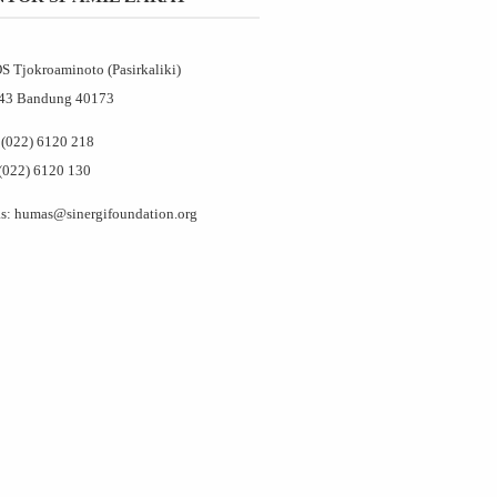
OS Tjokroaminoto (Pasirkaliki)
143 Bandung 40173
(022) 6120 218
(022) 6120 130
: humas@sinergifoundation.org