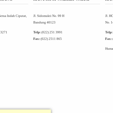
Serua Indah Ciputat,
Jl. Sidomukti No. 99 H
Jl. H
Bandung 40123
No. 
 3271
Telp:
(022) 251 3991
Telp:
Fax:
(022) 2511 865
Fax:
Humas