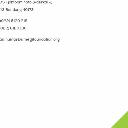
OS Tjokroaminoto (Pasirkaliki)
143 Bandung 40173
(022) 6120 218
(022) 6120 130
s: humas@sinergifoundation.org