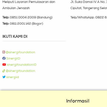
Meliputi Layanan Pemulasaran dan
Jl. Suka Damai IV A No.
Ambulan Jenazah
Ciputat, Tangerang Sela
Telp:
0851 0004 2009 (Bandung)
Telp/WhatsApp:
0822 6
Telp:
0811 2001 142 (Bogor)
IKUTI KAMI DI
@sinergifoundation
SinergiID
sinergifoundationID
@sinergifoundation
sinergiid
Informasi!