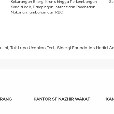
Kekurangan Energi Kronis hingga Perkembangan
Se
k
Kondisi baik, Dampingan Intensif dan Pemberian
Makanan Tambahan dari RBC
 Terima Kasih setelah Diantar Mobil Sehat
ERANG
KANTOR SF NAZHIR WAKAF
KAN