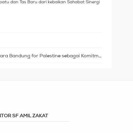
patu dan Tas Baru dari kebaikan Sahabat Sinergi
Sinergi Foundation Hadiri Acara Bandung for Palestine sebagai Komitmen Menjaga Ingatan akan Peristiwa Nakba dan Meneguhkan Dukungan
TOR SF AMIL ZAKAT