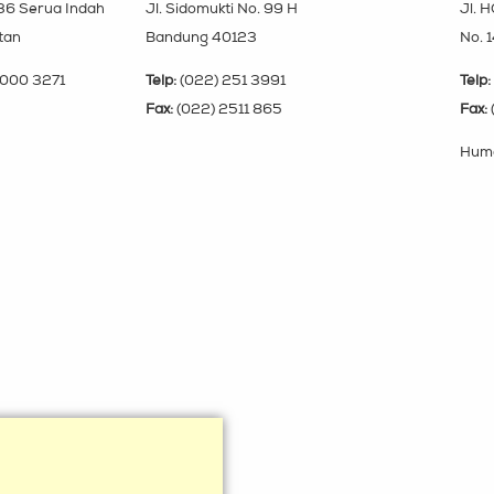
 36 Serua Indah
Jl. Sidomukti No. 99 H
Jl. H
tan
Bandung 40123
No. 
000 3271
Telp:
(022) 251 3991
Telp:
Fax:
(022) 2511 865
Fax:
Huma