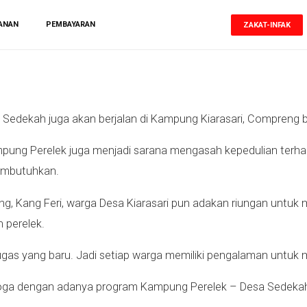
ANAN
PEMBAYARAN
ZAKAT-INFAK
 Sedekah juga akan berjalan di Kampung Kiarasari, Compreng 
pung Perelek juga menjadi sarana mengasah kepedulian terhada
embutuhkan.
, Kang Feri, warga Desa Kiarasari pun adakan riungan unt
 perelek.
tugas yang baru. Jadi setiap warga memiliki pengalaman untuk
a dengan adanya program Kampung Perelek – Desa Sedekah i