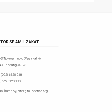
TOR SF AMIL ZAKAT
OS Tjokroaminoto (Pasirkaliki)
143 Bandung 40173
(022) 6120 218
(022) 6120 130
s: humas@sinergifoundation.org