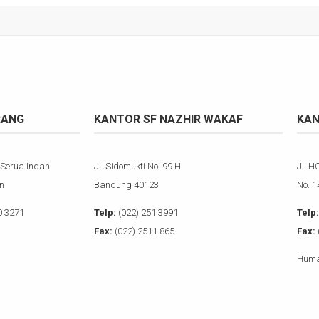
RANG
KANTOR SF NAZHIR WAKAF
KAN
 Serua Indah
Jl. Sidomukti No. 99 H
Jl. H
n
Bandung 40123
No. 
0 3271
Telp:
(022) 251 3991
Telp:
Fax:
(022) 2511 865
Fax:
Huma