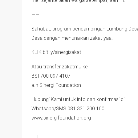
mensejahterakan warga setempat, aamiin.
——
Sahabat, program pendampingan Lumbung Desa in
Desa dengan menunaikan zakat yaa!
KLIK bit.ly/sinergizakat
Atau transfer zakatmu ke
BSI 700 097 4107
a.n Sinergi Foundation
Hubungi Kami untuk info dan konfirmasi di:
Whatsapp/SMS 081 321 200 100
www.sinergifoundation.org