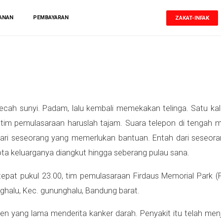
ANAN
PEMBAYARAN
ZAKAT-INFAK
h sunyi. Padam, lalu kembali memekakan telinga. Satu kali,
g tim pemulasaraan haruslah tajam. Suara telepon di tengah ma
dari seseorang yang memerlukan bantuan. Entah dari seseor
ota keluarganya diangkut hingga seberang pulau sana.
 tepat pukul 23.00, tim pemulasaraan Firdaus Memorial Park
alu, Kec. gununghalu, Bandung barat.
en yang lama menderita kanker darah. Penyakit itu telah men