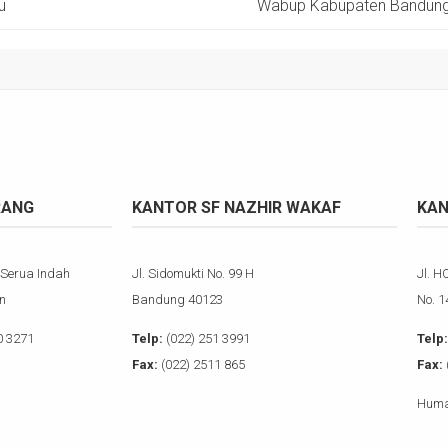
u
Wabup Kabupaten Bandung 
RANG
KANTOR SF NAZHIR WAKAF
KAN
 Serua Indah
Jl. Sidomukti No. 99 H
Jl. H
n
Bandung 40123
No. 
0 3271
Telp:
(022) 251 3991
Telp:
Fax:
(022) 2511 865
Fax:
Huma