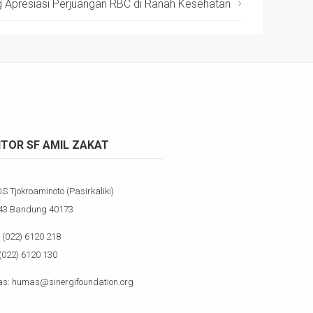
Apresiasi Perjuangan RBC di Ranah Kesehatan
TOR SF AMIL ZAKAT
OS Tjokroaminoto (Pasirkaliki)
143 Bandung 40173
(022) 6120 218
(022) 6120 130
s: humas@sinergifoundation.org