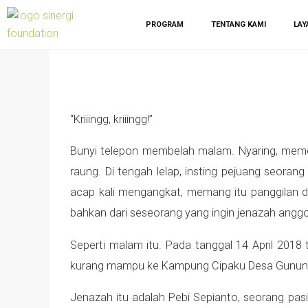
PROGRAM
TENTANG KAMI
LAY
“Kriiingg, kriiingg!”
Bunyi telepon membelah malam. Nyaring, memeca
raung. Di tengah lelap, insting pejuang seoran
acap kali mengangkat, memang itu panggilan 
bahkan dari seseorang yang ingin jenazah angg
Seperti malam itu. Pada tanggal 14 April 2018
kurang mampu ke Kampung Cipaku Desa Gunungh
Jenazah itu adalah Pebi Sepianto, seorang pasi