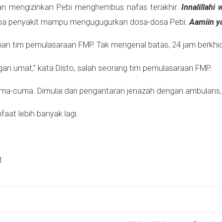
gan mengizinkan Pebi menghembus nafas terakhir.
Innalillahi 
itimpa penyakit mampu mengugugurkan dosa-dosa Pebi.
Aamiin ya
laman tim pemulasaraan FMP. Tak mengenal batas, 24 jam berkh
gan umat,” kata Disto, salah seorang tim pemulasaraan FMP.
ma-cuma. Dimulai dari pengantaran jenazah dengan ambulans
at lebih banyak lagi.
t