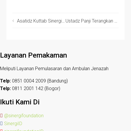
Asatidz Kuttab Sinergi Terus Belajar, Lakukan Studi Banding ke Kuttab Daarussalaam Jogjakarta
Ustadz Panji Terangkan Materi tentang Fungsi dan Keutamaan Shalat
Layanan Pemakaman
Meliputi Layanan Pemulasaran dan Ambulan Jenazah
Telp:
0851 0004 2009 (Bandung)
Telp:
0811 2001 142 (Bogor)
Ikuti Kami Di
@sinergifoundation
SinergiID