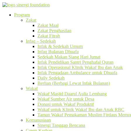
Program
Zakat
Zakat Maal
Zakat Penghasilan
Zakat Fitrah
Infaq – Sedekah
Infak & Sedekah Umum
Infaq Bulanan Dhuafa
Sedekah Makan Siang Hari Jumat
Infak Pendidikan Santri Penghafal Quran
Infak Operasional Klinik Wakaf Ibu dan Anak
Infak Pengadaan Ambulance untuk Dhuafa
Daily Sedekah
Berlian (Berbagi Lewat Infak Bulanan)
Wakaf
Wakaf Masjid Daarul Aulia Lembang
Wakaf Sumber Air untuk Desa
Donasi untuk Wakaf Produktif
Wakaf untuk Klinik Wakaf Ibu dan Anak RBC
Taman Wakaf Pemakaman Muslim Firdaus Memori
Kemanusiaan
Sinergi Tanggap Bencana
Green Kurban