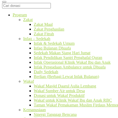
Program
Zakat
Zakat Maal
Zakat Penghasilan
Zakat Fitrah
Infaq – Sedekah
Infak & Sedekah Umum
Infaq Bulanan Dhuafa
Sedekah Makan Siang Hari Jumat
Infak Pendidikan Santri Penghafal Quran
Infak Operasional Klinik Wakaf Ibu dan Anak
Infak Pengadaan Ambulance untuk Dhuafa
Daily Sedekah
Berlian (Berbagi Lewat Infak Bulanan)
Wakaf
Wakaf Masjid Daarul Aulia Lembang
Wakaf Sumber Air untuk Desa
Donasi untuk Wakaf Produktif
Wakaf untuk Klinik Wakaf Ibu dan Anak RBC
Taman Wakaf Pemakaman Muslim Firdaus Memori
Kemanusiaan
Sinergi Tanggap Bencana