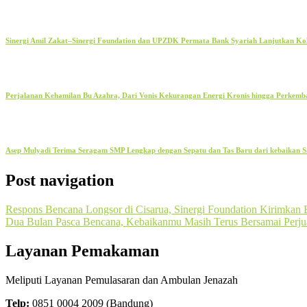
Sinergi Amil Zakat–Sinergi Foundation dan UPZDK Permata Bank Syariah Lanjutkan K
Perjalanan Kehamilan Bu Azahra, Dari Vonis Kekurangan Energi Kronis hingga Perkem
Asep Mulyadi Terima Seragam SMP Lengkap dengan Sepatu dan Tas Baru dari kebaikan S
Post navigation
Respons Bencana Longsor di Cisarua, Sinergi Foundation Kirimkan 
Dua Bulan Pasca Bencana, Kebaikanmu Masih Terus Bersamai Perju
Layanan Pemakaman
Meliputi Layanan Pemulasaran dan Ambulan Jenazah
Telp:
0851 0004 2009 (Bandung)