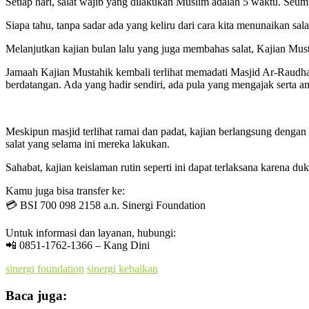
Setiap hari, salat wajib yang dilakukan Muslim adalah 5 waktu. Seumur
Siapa tahu, tanpa sadar ada yang keliru dari cara kita menunaikan sala
Melanjutkan kajian bulan lalu yang juga membahas salat, Kajian Mus
Jamaah Kajian Mustahik kembali terlihat memadati Masjid Ar-Raudha
berdatangan. Ada yang hadir sendiri, ada pula yang mengajak serta 
Meskipun masjid terlihat ramai dan padat, kajian berlangsung deng
salat yang selama ini mereka lakukan.
Sahabat, kajian keislaman rutin seperti ini dapat terlaksana karena
Kamu juga bisa transfer ke:
💳 BSI 700 098 2158 a.n. Sinergi Foundation
Untuk informasi dan layanan, hubungi:
📲 0851-1762-1366 – Kang Dini
sinergi foundation
sinergi kebaikan
Baca juga: