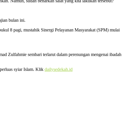
lankan. Namun, sudah benarkah salat yang kita lakukan tersebut?
ian bulan ini.
pukul 8 pagi, mustahik Sinergi Pelayanan Masyarakat (SPM) mulai
hmad Zulfahmie sembari terlarut dalam perenungan mengenai ibadah
erluas syiar Islam. Klik
dailysedekah.id