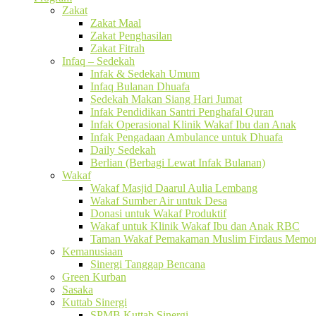
Zakat
Zakat Maal
Zakat Penghasilan
Zakat Fitrah
Infaq – Sedekah
Infak & Sedekah Umum
Infaq Bulanan Dhuafa
Sedekah Makan Siang Hari Jumat
Infak Pendidikan Santri Penghafal Quran
Infak Operasional Klinik Wakaf Ibu dan Anak
Infak Pengadaan Ambulance untuk Dhuafa
Daily Sedekah
Berlian (Berbagi Lewat Infak Bulanan)
Wakaf
Wakaf Masjid Daarul Aulia Lembang
Wakaf Sumber Air untuk Desa
Donasi untuk Wakaf Produktif
Wakaf untuk Klinik Wakaf Ibu dan Anak RBC
Taman Wakaf Pemakaman Muslim Firdaus Memori
Kemanusiaan
Sinergi Tanggap Bencana
Green Kurban
Sasaka
Kuttab Sinergi
SPMB Kuttab Sinergi