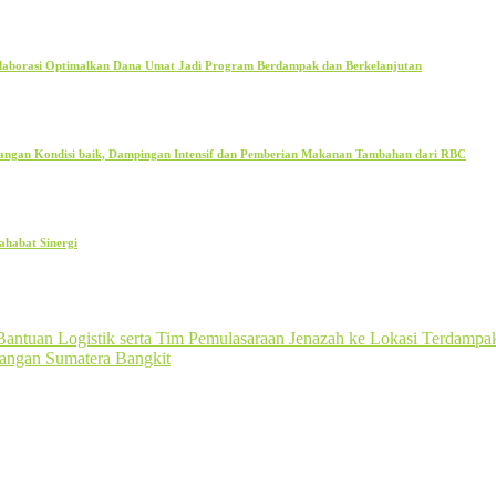
olaborasi Optimalkan Dana Umat Jadi Program Berdampak dan Berkelanjutan
bangan Kondisi baik, Dampingan Intensif dan Pemberian Makanan Tambahan dari RBC
ahabat Sinergi
Bantuan Logistik serta Tim Pemulasaraan Jenazah ke Lokasi Terdampa
angan Sumatera Bangkit