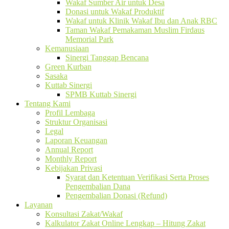
Wakaf Sumber Air untuk Desa
Donasi untuk Wakaf Produktif
Wakaf untuk Klinik Wakaf Ibu dan Anak RBC
Taman Wakaf Pemakaman Muslim Firdaus
Memorial Park
Kemanusiaan
Sinergi Tanggap Bencana
Green Kurban
Sasaka
Kuttab Sinergi
SPMB Kuttab Sinergi
Tentang Kami
Profil Lembaga
Struktur Organisasi
Legal
Laporan Keuangan
Annual Report
Monthly Report
Kebijakan Privasi
Syarat dan Ketentuan Verifikasi Serta Proses
Pengembalian Dana
Pengembalian Donasi (Refund)
Layanan
Konsultasi Zakat/Wakaf
Kalkulator Zakat Online Lengkap – Hitung Zakat