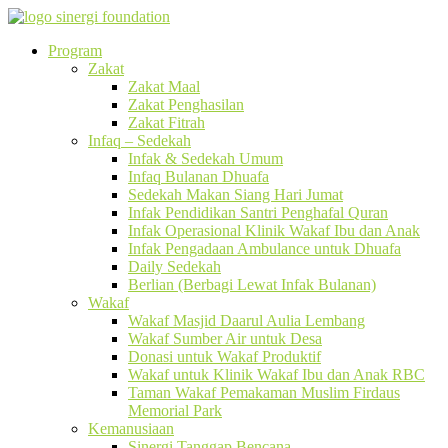
Program
Zakat
Zakat Maal
Zakat Penghasilan
Zakat Fitrah
Infaq – Sedekah
Infak & Sedekah Umum
Infaq Bulanan Dhuafa
Sedekah Makan Siang Hari Jumat
Infak Pendidikan Santri Penghafal Quran
Infak Operasional Klinik Wakaf Ibu dan Anak
Infak Pengadaan Ambulance untuk Dhuafa
Daily Sedekah
Berlian (Berbagi Lewat Infak Bulanan)
Wakaf
Wakaf Masjid Daarul Aulia Lembang
Wakaf Sumber Air untuk Desa
Donasi untuk Wakaf Produktif
Wakaf untuk Klinik Wakaf Ibu dan Anak RBC
Taman Wakaf Pemakaman Muslim Firdaus
Memorial Park
Kemanusiaan
Sinergi Tanggap Bencana