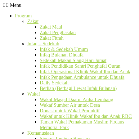
Menu
Program
Zakat
Zakat Maal
Zakat Penghasilan
Zakat Fitrah
Infaq – Sedekah
Infak & Sedekah Umum
Infaq Bulanan Dhuafa
Sedekah Makan Siang Hari Jumat
Infak Pendidikan Santri Penghafal Quran
Infak Operasional Klinik Wakaf Ibu dan Anak
Infak Pengadaan Ambulance untuk Dhuafa
Daily Sedekah
Berlian (Berbagi Lewat Infak Bulanan)
Wakaf
Wakaf Masjid Daarul Aulia Lembang
Wakaf Sumber Air untuk Desa
Donasi untuk Wakaf Produktif
Wakaf untuk Klinik Wakaf Ibu dan Anak RBC
Taman Wakaf Pemakaman Muslim Firdaus
Memorial Park
Kemanusiaan
Sinergi Tanggap Bencana