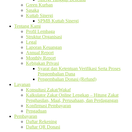
Green Kurban
Sasaka
Kuttab Sinergi
SPMB Kuttab Sinergi
Tentang Kami
Profil Lembaga
Struktur Organisasi
Legal
Laporan Keuangan
Annual Report
Monthly Report
Kebijakan Privasi
Syarat dan Ketentuan Verifikasi Serta Proses
Pengembalian Dana
Pengembalian Donasi (Refund)
Layanan
Konsultasi Zakat/Wakaf
Kalkulator Zakat Online Lengkap – Hitung Zakat
Penghasilan, Maal, Perusahaan, dan Perdagangan
Konfirmasi Pembayaran
Pengaduan
Pembayaran
Daftar Rekening
Daftar QR Donasi