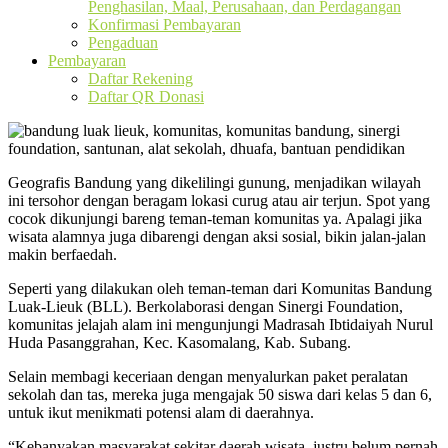
Penghasilan, Maal, Perusahaan, dan Perdagangan
Konfirmasi Pembayaran
Pengaduan
Pembayaran
Daftar Rekening
Daftar QR Donasi
Geografis Bandung yang dikelilingi gunung, menjadikan wilayah
ini tersohor dengan beragam lokasi curug atau air terjun. Spot yang
cocok dikunjungi bareng teman-teman komunitas ya. Apalagi jika
wisata alamnya juga dibarengi dengan aksi sosial, bikin jalan-jalan
makin berfaedah.
Seperti yang dilakukan oleh teman-teman dari Komunitas Bandung
Luak-Lieuk (BLL). Berkolaborasi dengan Sinergi Foundation,
komunitas jelajah alam ini mengunjungi Madrasah Ibtidaiyah Nurul
Huda Pasanggrahan, Kec. Kasomalang, Kab. Subang.
Selain membagi keceriaan dengan menyalurkan paket peralatan
sekolah dan tas, mereka juga mengajak 50 siswa dari kelas 5 dan 6,
untuk ikut menikmati potensi alam di daerahnya.
“Kebanyakan masyarakat sekitar daerah wisata, justru belum pernah