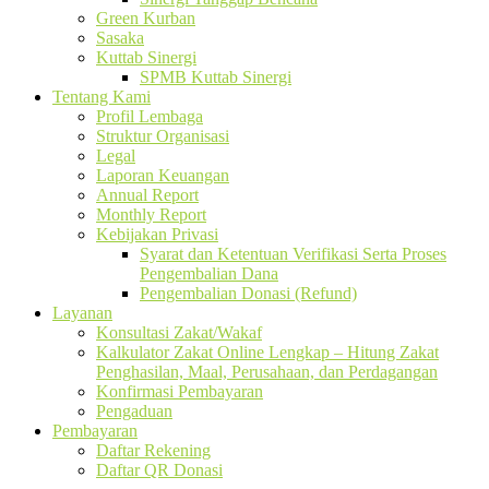
Green Kurban
Sasaka
Kuttab Sinergi
SPMB Kuttab Sinergi
Tentang Kami
Profil Lembaga
Struktur Organisasi
Legal
Laporan Keuangan
Annual Report
Monthly Report
Kebijakan Privasi
Syarat dan Ketentuan Verifikasi Serta Proses
Pengembalian Dana
Pengembalian Donasi (Refund)
Layanan
Konsultasi Zakat/Wakaf
Kalkulator Zakat Online Lengkap – Hitung Zakat
Penghasilan, Maal, Perusahaan, dan Perdagangan
Konfirmasi Pembayaran
Pengaduan
Pembayaran
Daftar Rekening
Daftar QR Donasi