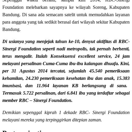
Foundation melebarkan sayapnya ke wilayah Soreng, Kabupaten
Bandung. Di sana ada semacam satelit untuk memudahkan layanan
para anggota yang tak sedikit berasal dari wilayah sekitar Kabupaten
Bandung.
Di usianya yang menjejak tahun ke-10, d
enyut aktifitas di RBC
-
Sinergi Foundation
seperti nadi metropolis, tak pernah berhenti,
terus mengalir. Itulah Konsekuensi
excellent service
, 24 jam
melayani persalinan Cuma-Cuma ibu-ibu kalangan dhuafa.
Kini,
p
er
31
Agustus
20
14
tercatat, sejumlah
45.540
pemeriksaan
kehamilan,
24.230 pemeriksaan kesehatan ibu dan anak,
15.383
imunisasi, dan 1
1.964
layanan KB berlangsung di sana.
Termasuk
5.722
persalinan, dari
6.841
ibu yang terdaftar sebagai
member
RBC – Sinergi Foundation
.
Demikian sepenggal kiprah 1 dekade RBC- Sinergi Foundation
melayani mereka yang terpinggirkan ditepian zaman.