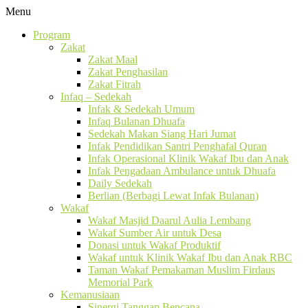
Menu
Program
Zakat
Zakat Maal
Zakat Penghasilan
Zakat Fitrah
Infaq – Sedekah
Infak & Sedekah Umum
Infaq Bulanan Dhuafa
Sedekah Makan Siang Hari Jumat
Infak Pendidikan Santri Penghafal Quran
Infak Operasional Klinik Wakaf Ibu dan Anak
Infak Pengadaan Ambulance untuk Dhuafa
Daily Sedekah
Berlian (Berbagi Lewat Infak Bulanan)
Wakaf
Wakaf Masjid Daarul Aulia Lembang
Wakaf Sumber Air untuk Desa
Donasi untuk Wakaf Produktif
Wakaf untuk Klinik Wakaf Ibu dan Anak RBC
Taman Wakaf Pemakaman Muslim Firdaus
Memorial Park
Kemanusiaan
Sinergi Tanggap Bencana