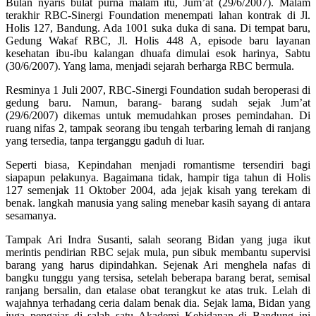
Bulan nyaris bulat purna malam itu, Jum’at (29/6/2007). Malam
terakhir RBC-Sinergi Foundation menempati lahan kontrak di Jl.
Holis 127, Bandung. Ada 1001 suka duka di sana. Di tempat baru,
Gedung Wakaf RBC, Jl. Holis 448 A, episode baru layanan
kesehatan ibu-ibu kalangan dhuafa dimulai esok harinya, Sabtu
(30/6/2007). Yang lama, menjadi sejarah berharga RBC bermula.
Resminya 1 Juli 2007, RBC-Sinergi Foundation sudah beroperasi di
gedung baru. Namun, barang- barang sudah sejak Jum’at
(29/6/2007) dikemas untuk memudahkan proses pemindahan. Di
ruang nifas 2, tampak seorang ibu tengah terbaring lemah di ranjang
yang tersedia, tanpa terganggu gaduh di luar.
Seperti biasa, Kepindahan menjadi romantisme tersendiri bagi
siapapun pelakunya. Bagaimana tidak, hampir tiga tahun di Holis
127 semenjak 11 Oktober 2004, ada jejak kisah yang terekam di
benak. langkah manusia yang saling menebar kasih sayang di antara
sesamanya.
Tampak Ari Indra Susanti, salah seorang Bidan yang juga ikut
merintis pendirian RBC sejak mula, pun sibuk membantu supervisi
barang yang harus dipindahkan. Sejenak Ari menghela nafas di
bangku tunggu yang tersisa, setelah beberapa barang berat, semisal
ranjang bersalin, dan etalase obat terangkut ke atas truk. Lelah di
wajahnya terhadang ceria dalam benak dia. Sejak lama, Bidan yang
juga pengajar di salah satu Akademi Kebidanan di Bandung ini