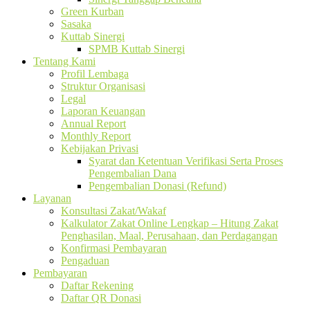
Green Kurban
Sasaka
Kuttab Sinergi
SPMB Kuttab Sinergi
Tentang Kami
Profil Lembaga
Struktur Organisasi
Legal
Laporan Keuangan
Annual Report
Monthly Report
Kebijakan Privasi
Syarat dan Ketentuan Verifikasi Serta Proses
Pengembalian Dana
Pengembalian Donasi (Refund)
Layanan
Konsultasi Zakat/Wakaf
Kalkulator Zakat Online Lengkap – Hitung Zakat
Penghasilan, Maal, Perusahaan, dan Perdagangan
Konfirmasi Pembayaran
Pengaduan
Pembayaran
Daftar Rekening
Daftar QR Donasi