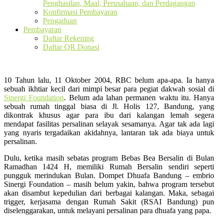
Penghasilan, Maal, Perusahaan, dan Perdagangan
Konfirmasi Pembayaran
Pengaduan
Pembayaran
Daftar Rekening
Daftar QR Donasi
10 Tahun lalu, 11 Oktober 2004, RBC belum apa-apa. Ia hanya
sebuah ikhtiar kecil dari mimpi besar para pegiat dakwah sosial di
Sinergi Foundation
. Belum ada lahan permanen waktu itu. Hanya
sebuah rumah tinggal biasa di Jl. Holis 127, Bandung, yang
dikontrak khusus agar para ibu dari kalangan lemah segera
mendapat fasilitas persalinan selayak sesamanya. Agar tak ada lagi
yang nyaris tergadaikan akidahnya, lantaran tak ada biaya untuk
persalinan.
Dulu, ketika masih sebatas program Bebas Bea Bersalin di Bulan
Ramadhan 1424 H, memiliki Rumah Bersalin sendiri seperti
pungguk merindukan Bulan. Dompet Dhuafa Bandung – embrio
Sinergi Foundation – masih belum yakin, bahwa program tersebut
akan disambut kepedulian dari berbagai kalangan. Maka, sebagai
trigger, kerjasama dengan Rumah Sakit (RSAI Bandung) pun
diselenggarakan, untuk melayani persalinan para dhuafa yang papa.