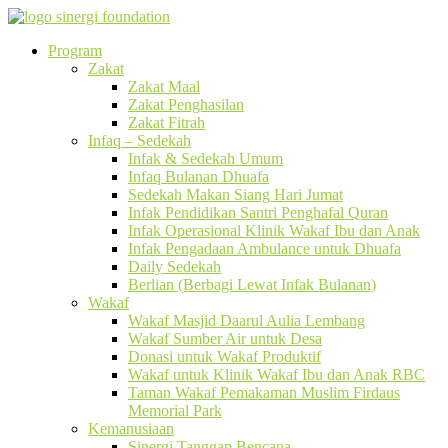
Program
Zakat
Zakat Maal
Zakat Penghasilan
Zakat Fitrah
Infaq – Sedekah
Infak & Sedekah Umum
Infaq Bulanan Dhuafa
Sedekah Makan Siang Hari Jumat
Infak Pendidikan Santri Penghafal Quran
Infak Operasional Klinik Wakaf Ibu dan Anak
Infak Pengadaan Ambulance untuk Dhuafa
Daily Sedekah
Berlian (Berbagi Lewat Infak Bulanan)
Wakaf
Wakaf Masjid Daarul Aulia Lembang
Wakaf Sumber Air untuk Desa
Donasi untuk Wakaf Produktif
Wakaf untuk Klinik Wakaf Ibu dan Anak RBC
Taman Wakaf Pemakaman Muslim Firdaus
Memorial Park
Kemanusiaan
Sinergi Tanggap Bencana