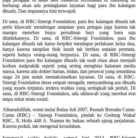
berharap akan ada peningkatan layanan bagi para ibu kalangan
dhuafa. Dan impiannya kini terwujud.
Di sana, di RBC-Sinergi Foundation, para ibu kalangan dhuafa tak
perlu khawatir mendengar umpatan para petugas jaga karena tak
mampu menebus biaya persalinan bayi yang baru saja
dilahirkannya. Di sana, di RBC-Sinergi Foundation, para ibu
kalangan dhuafa tak harus berpikir mendapat perlakuan kelas dua,
hanya karena tampilan fisik lusuh tak berhias untaian permata,
seperti halnya orang-orang berpunya. Di sana, di RBC-Sinergi
Foundation para ibu kalangan dhuafa tak usah risau akan menjadi
korban malpraktik seperti yang sering menghias halaman media
massa, karena ada dokter harian, bidan, dan perawat yang senantiasa
siaga 24 jam untuk memaksimalkan layanan. Di sana, di RBC-
Sinergi Foundation deras empati mengalir, menyambung asa dhuafa
yang nyaris terputus, terdera realitas yang seringkali tak peduli. Di
sana, di RBC-Sinergi Foundation, ada ukhuwah yang merekat erat
tanpa sekat strata sosial.
Alhamdulillah, resmi mulai Bulan Juli 2007, Rumah Bersalin Cuma-
Cuma (RBC) – Sinergi Foundation, pindah ke Gedung Wakaf
RBC, Jl. Holis 448 A. Namun itu bukan sebuah ujung perjalanan.
Karena peduli, tak mengenal kesudahan.
Sepenggal waktu berlalu, sampai kini 2014, RBC-Sinergi