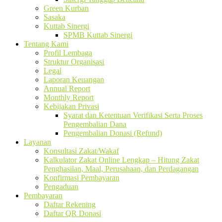
Green Kurban
Sasaka
Kuttab Sinergi
SPMB Kuttab Sinergi
Tentang Kami
Profil Lembaga
Struktur Organisasi
Legal
Laporan Keuangan
Annual Report
Monthly Report
Kebijakan Privasi
Syarat dan Ketentuan Verifikasi Serta Proses
Pengembalian Dana
Pengembalian Donasi (Refund)
Layanan
Konsultasi Zakat/Wakaf
Kalkulator Zakat Online Lengkap – Hitung Zakat
Penghasilan, Maal, Perusahaan, dan Perdagangan
Konfirmasi Pembayaran
Pengaduan
Pembayaran
Daftar Rekening
Daftar QR Donasi