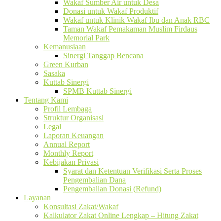
Wakaf Sumber Air untuk Desa
Donasi untuk Wakaf Produktif
Wakaf untuk Klinik Wakaf Ibu dan Anak RBC
Taman Wakaf Pemakaman Muslim Firdaus
Memorial Park
Kemanusiaan
Sinergi Tanggap Bencana
Green Kurban
Sasaka
Kuttab Sinergi
SPMB Kuttab Sinergi
Tentang Kami
Profil Lembaga
Struktur Organisasi
Legal
Laporan Keuangan
Annual Report
Monthly Report
Kebijakan Privasi
Syarat dan Ketentuan Verifikasi Serta Proses
Pengembalian Dana
Pengembalian Donasi (Refund)
Layanan
Konsultasi Zakat/Wakaf
Kalkulator Zakat Online Lengkap – Hitung Zakat