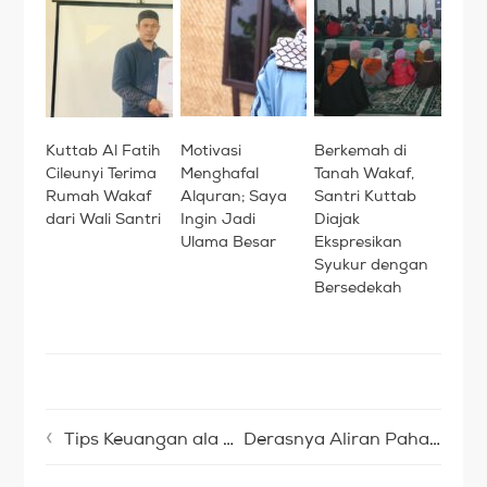
Kuttab Al Fatih
Motivasi
Berkemah di
Cileunyi Terima
Menghafal
Tanah Wakaf,
Rumah Wakaf
Alquran; Saya
Santri Kuttab
dari Wali Santri
Ingin Jadi
Diajak
Ulama Besar
Ekspresikan
Syukur dengan
Bersedekah
Tips Keuangan ala Sahabat Rasulullah
Derasnya Aliran Pahala Sumur Wakaf Utsman bin Affan