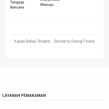
Tanggap
Mamuju
Bencana
Kapan Batas Terakhir Menyembelih Kurban?
Bersama Sinergi Foundation, Mahasiswa Bandung Salurkan Bantuan untuk Lombok
LAYANAN PEMAKAMAN