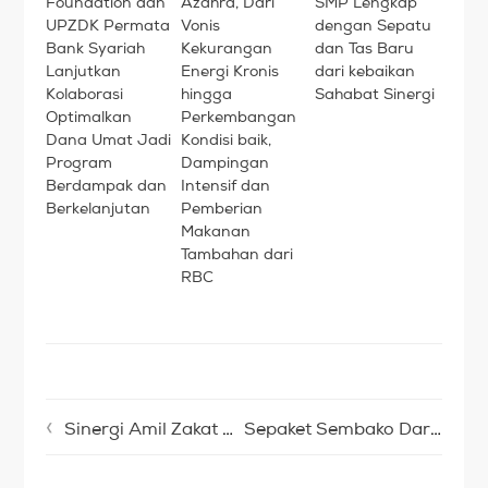
Foundation dan
Azahra, Dari
SMP Lengkap
UPZDK Permata
Vonis
dengan Sepatu
Bank Syariah
Kekurangan
dan Tas Baru
Lanjutkan
Energi Kronis
dari kebaikan
Kolaborasi
hingga
Sahabat Sinergi
Optimalkan
Perkembangan
Dana Umat Jadi
Kondisi baik,
Program
Dampingan
Berdampak dan
Intensif dan
Berkelanjutan
Pemberian
Makanan
Tambahan dari
RBC
Sinergi Amil Zakat – Sinergi Foundation Hadiri Acara di Kampung Zakat Desa Maparah, Sampaikan Ucapan Terima Kasih sekaligus Peluang Kolaborasi Kebaikan Lanjutan
Sepaket Sembako Darimu Ringankan Kegundahan Hati Seorang Guru Honorer SMP yang Rumahnya Habis Dilalap Api